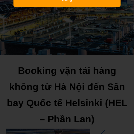
Booking vận tải hàng
không từ Hà Nội đến Sân
bay Quốc tế Helsinki (HEL
– Phần Lan)