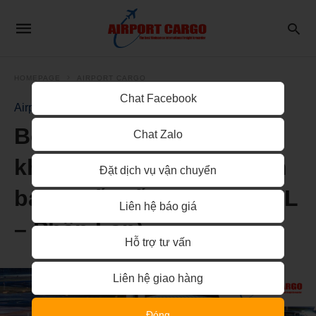
HOMEPAGE
AIRPORT CARGO
Chat Facebook
Airport Cargo
Booking vận tải hàng
Chat Zalo
không từ Hà Nội đến Sân
Đặt dịch vụ vận chuyển
bay Quốc tế Helsinki (HEL
Liên hệ báo giá
– Phần Lan)
Hỗ trợ tư vấn
Liên hệ giao hàng
Đóng