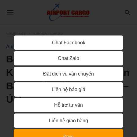
HOMEPAGE
AIRPORT CARGO
Chat Facebook
Airport Cargo
Booking Vận Tải Hàng
Chat Zalo
Không Từ Hà Nội Đến Sân
Đặt dịch vụ vận chuyển
Bay Quốc Tế Perth (PER –
Liên hệ báo giá
Úc)
Hỗ trợ tư vấn
Liên hệ giao hàng
Đóng