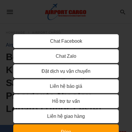
HOMEPAGE
AIRPORT CARGO
Chat Facebook
Airport Cargo
Booking Vận Tải Hàng
Chat Zalo
Không Từ TP.HCM Đến
Đặt dịch vụ vận chuyển
Sân Bay Quốc Tế Dili
Liên hệ báo giá
Presidente Nicolau
Hỗ trợ tư vấn
Lobato (Timor-Leste)
Liên hệ giao hàng
Đóng