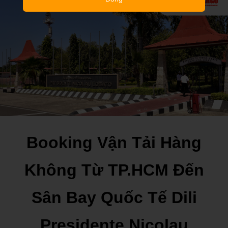
Booking Vận Tải Hàng
Không Từ TP.HCM Đến
Sân Bay Quốc Tế Dili
Presidente Nicolau