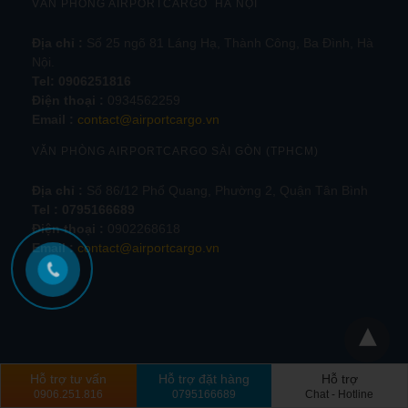
VĂN PHÒNG AIRPORTCARGO HÀ NỘI
Địa chỉ :
Số 25 ngõ 81 Láng Hạ, Thành Công, Ba Đình, Hà
Nội.
Tel:
0906251816
Điện thoại :
0934562259
Email :
contact@airportcargo.vn
VĂN PHÒNG AIRPORTCARGO SÀI GÒN (TPHCM)
Địa chỉ :
Số 86/12 Phổ Quang, Phường 2, Quận Tân Bình
Tel : 0795166689
Điện thoại :
0902268618
Email :
contact@airportcargo.vn
Hỗ trợ tư vấn
Hỗ trợ đặt hàng
Hỗ trợ
0906.251.816
0795166689
Chat - Hotline