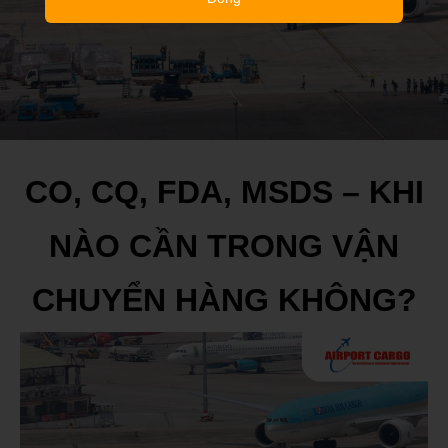
CO, CQ, FDA, MSDS – KHI
NÀO CẦN TRONG VẬN
CHUYỂN HÀNG KHÔNG?