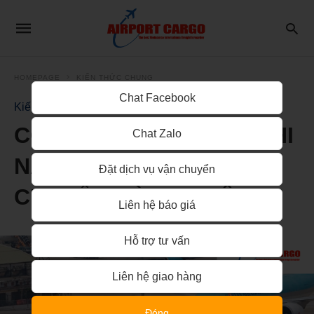
HOMEPAGE
KIẾN THỨC CHUNG
Chat Facebook
Kiến thức chung
CO, CQ, FDA, MSDS – KHI
Chat Zalo
NÀO CẦN TRONG VẬN
Đặt dịch vụ vận chuyển
CHUYỂN HÀNG KHÔNG?
Liên hệ báo giá
Hỗ trợ tư vấn
Liên hệ giao hàng
Đóng