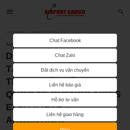
HOMEPAGE
AIRPORT CARGO
Chat Facebook
Airport Cargo
DỊCH VỤ BOOKING VẬN
Chat Zalo
TẢI HÀNG KHÔNG TỪ
Đặt dịch vụ vận chuyển
TPHCM ĐẾN SÂN BAY
Liên hệ báo giá
QUỐC TẾ BUENOS AIRES
Hỗ trợ tư vấn
EZEIZA (EZE –
Liên hệ giao hàng
ARGENTINA)
Đóng