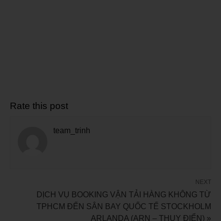
Rate this post
team_trinh
NEXT
DỊCH VỤ BOOKING VẬN TẢI HÀNG KHÔNG TỪ
TPHCM ĐẾN SÂN BAY QUỐC TẾ STOCKHOLM
ARLANDA (ARN – THỤY ĐIỂN) »