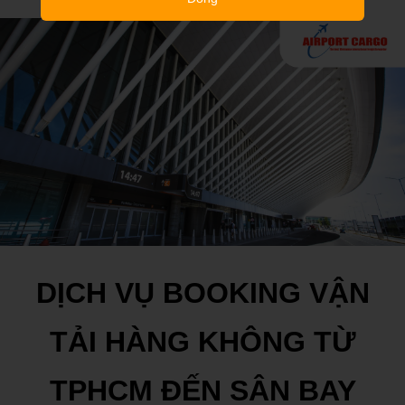
DỊCH VỤ BOOKING VẬN
TẢI HÀNG KHÔNG TỪ
TPHCM ĐẾN SÂN BAY