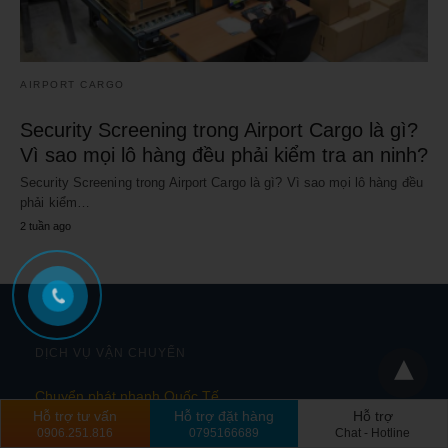
AIRPORT CARGO
Security Screening trong Airport Cargo là gì?
Vì sao mọi lô hàng đều phải kiểm tra an ninh?
Security Screening trong Airport Cargo là gì? Vì sao mọi lô hàng đều
phải kiểm…
2 tuần ago
DỊCH VỤ VẬN CHUYỂN
Chuyển phát nhanh Quốc Tế
Hỗ trợ tư vấn
Hỗ trợ đặt hàng
Hỗ trợ
Chuyển Phát Nhanh Trong Nước
0906.251.816
0795166689
Chat - Hotline