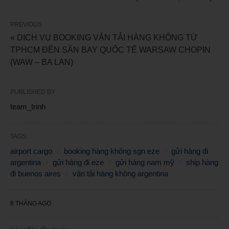
PREVIOUS
« DỊCH VỤ BOOKING VẬN TẢI HÀNG KHÔNG TỪ
TPHCM ĐẾN SÂN BAY QUỐC TẾ WARSAW CHOPIN
(WAW – BA LAN)
PUBLISHED BY
team_trinh
TAGS:
airport cargo
booking hàng không sgn eze
gửi hàng đi
argentina
gửi hàng đi eze
gửi hàng nam mỹ
ship hàng
đi buenos aires
vận tải hàng không argentina
8 THÁNG AGO