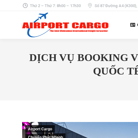
Thứ 2 – Thứ 7: 8h00 – 17h30
Số 87 Đường A4 (K300),
DỊCH VỤ BOOKING 
QUỐC TẾ
Airport Cargo
Chuyển Phát Nhanh