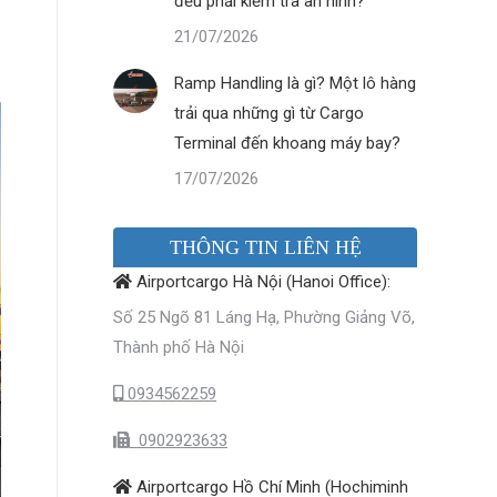
đều phải kiểm tra an ninh?
21/07/2026
Ramp Handling là gì? Một lô hàng
trải qua những gì từ Cargo
Terminal đến khoang máy bay?
17/07/2026
THÔNG TIN LIÊN HỆ
Airportcargo Hà Nội (Hanoi Office):
Số 25 Ngõ 81 Láng Hạ, Phường Giảng Võ,
Thành phố Hà Nội
0934562259
0902923633
Airportcargo Hồ Chí Minh (Hochiminh