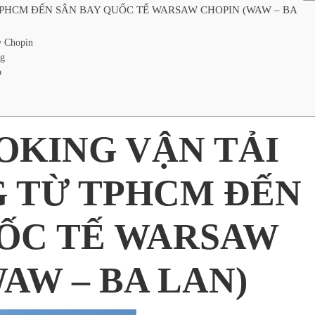
PHCM ĐẾN SÂN BAY QUỐC TẾ WARSAW CHOPIN (WAW – BA
w Chopin
ng
o
OKING VẬN TẢI
 TỪ TPHCM ĐẾN
UỐC TẾ WARSAW
AW – BA LAN)