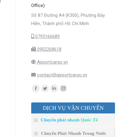
Office):
Số 87 Đường A4 (K300), Phường Bảy
Hiền, Thành phố Hồ Chí Minh
0795166689
0902268618
Airportcargo.vn
contact@airportcargo.vn
Find us on:
Facebook
Twitter
Linkedin
Instagram
page
page
page
page
DỊCH VỤ VẬN CHUYỂN
opens
opens
opens
opens
in
in
in
in
t
Chuyển phát nhanh Quốc Tế
new
new
new
new
window
window
window
window
Chuyển Phát Nhanh Trong Nước