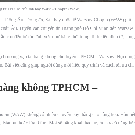
ông từ TPHCM đến sân bay Warsaw Chopin (WAW)
ung – Đông Âu. Trong đó, Sân bay quốc tế Warsaw Chopin (WAW) giữ
inh châu Âu. Tuyến vận chuyển từ Thành phố Hồ Chí Minh đến Warsaw
 cao đến từ các lĩnh vực như hàng thời trang, linh kiện điện tử, hàng
ịch vụ booking vận tải hàng không cho tuyến TPHCM – Warsaw. Nội dung
n. Bài viết cũng giúp người dùng mới hiểu quy trình và cách tối ưu chi
i hàng không TPHCM –
opin (WAW) không có nhiều chuyến bay thẳng cho hàng hóa. Hầu hế
 Istanbul hoặc Frankfurt. Một số hãng khai thác tuyến này có năng lực