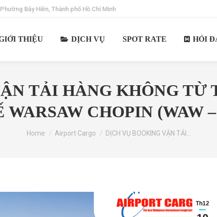
 Phường Bảy Hiền, Thành phố Hồ Chí Minh
GIỚI THIỆU
DỊCH VỤ
SPOT RATE
HỎI Đ
VẬN TẢI HÀNG KHÔNG TỪ 
 WARSAW CHOPIN (WAW –
You are here:
Home
Airport Cargo
DỊCH VỤ BOOKING VẬN TẢI…
Th12