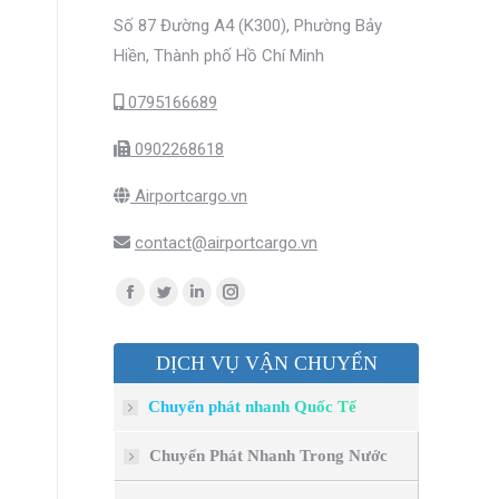
Số 87 Đường A4 (K300), Phường Bảy
Hiền, Thành phố Hồ Chí Minh
0795166689
0902268618
Airportcargo.vn
contact@airportcargo.vn
Find us on:
Facebook
Twitter
Linkedin
Instagram
page
page
page
page
DỊCH VỤ VẬN CHUYỂN
opens
opens
opens
opens
in
in
in
in
Chuyển phát nhanh Quốc Tế
new
new
new
new
window
window
window
window
Chuyển Phát Nhanh Trong Nước