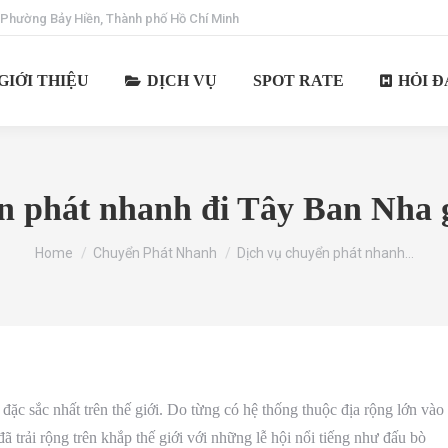
 Phường Bảy Hiền, Thành phố Hồ Chí Minh
GIỚI THIỆU
DỊCH VỤ
SPOT RATE
HỎI Đ
n phát nhanh đi Tây Ban Nha gi
You are here:
Home
Chuyển Phát Nhanh
Dịch vụ chuyển phát nhanh…
ặc sắc nhất trên thế giới. Do từng có hệ thống thuộc địa rộng lớn vào
trải rộng trên khắp thế giới với những lễ hội nổi tiếng như đấu bò