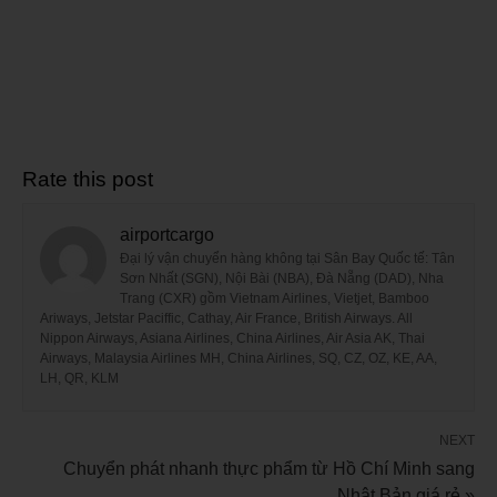
Rate this post
airportcargo
Đại lý vận chuyển hàng không tại Sân Bay Quốc tế: Tân
Sơn Nhất (SGN), Nội Bài (NBA), Đà Nẵng (DAD), Nha
Trang (CXR) gồm Vietnam Airlines, Vietjet, Bamboo
Ariways, Jetstar Paciffic, Cathay, Air France, British Airways. All
Nippon Airways, Asiana Airlines, China Airlines, Air Asia AK, Thai
Airways, Malaysia Airlines MH, China Airlines, SQ, CZ, OZ, KE, AA,
LH, QR, KLM
NEXT
Chuyển phát nhanh thực phẩm từ Hồ Chí Minh sang
Nhật Bản giá rẻ »