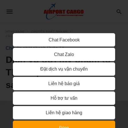
HOMEPAGE
CHUYỂN PHÁT NHANH
CHUYỂN PHÁT NHANH QUỐC TẾ
Chat Facebook
Chuyển phát nhanh Quốc Tế
Chat Zalo
Dịch vụ gửi mỹ phẩm từ
Đặt dịch vụ vận chuyển
Thành phố Hồ Chí Minh
sang Nhật Bản giá rẻ
Liên hệ báo giá
Hỗ trợ tư vấn
Liên hệ giao hàng
Đóng