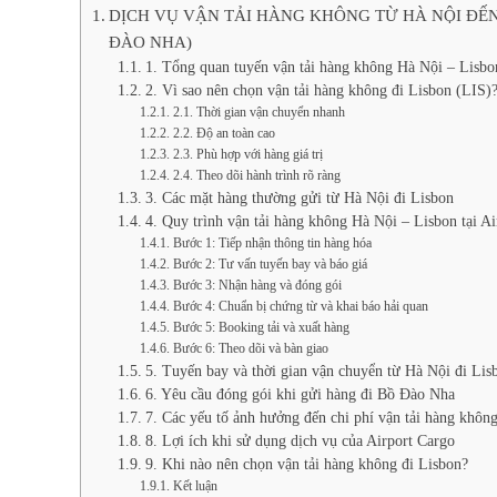
DỊCH VỤ VẬN TẢI HÀNG KHÔNG TỪ HÀ NỘI ĐẾN
ĐÀO NHA)
1. Tổng quan tuyến vận tải hàng không Hà Nội – Lisbo
2. Vì sao nên chọn vận tải hàng không đi Lisbon (LIS)
2.1. Thời gian vận chuyển nhanh
2.2. Độ an toàn cao
2.3. Phù hợp với hàng giá trị
2.4. Theo dõi hành trình rõ ràng
3. Các mặt hàng thường gửi từ Hà Nội đi Lisbon
4. Quy trình vận tải hàng không Hà Nội – Lisbon tại Ai
Bước 1: Tiếp nhận thông tin hàng hóa
Bước 2: Tư vấn tuyến bay và báo giá
Bước 3: Nhận hàng và đóng gói
Bước 4: Chuẩn bị chứng từ và khai báo hải quan
Bước 5: Booking tải và xuất hàng
Bước 6: Theo dõi và bàn giao
5. Tuyến bay và thời gian vận chuyển từ Hà Nội đi Lis
6. Yêu cầu đóng gói khi gửi hàng đi Bồ Đào Nha
7. Các yếu tố ảnh hưởng đến chi phí vận tải hàng khôn
8. Lợi ích khi sử dụng dịch vụ của Airport Cargo
9. Khi nào nên chọn vận tải hàng không đi Lisbon?
Kết luận