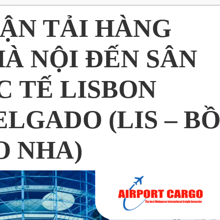
VẬN TẢI HÀNG
À NỘI ĐẾN SÂN
C TẾ LISBON
LGADO (LIS – B
O NHA)