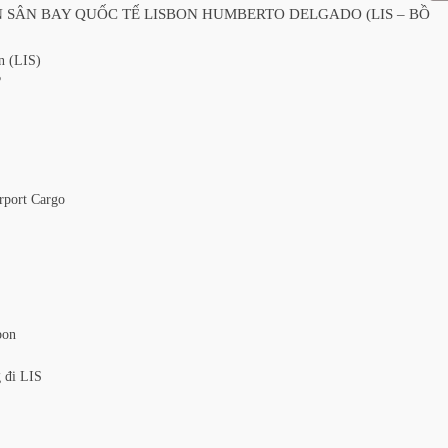
 SÂN BAY QUỐC TẾ LISBON HUMBERTO DELGADO (LIS – BỒ
n (LIS)
?
rport Cargo
bon
g đi LIS