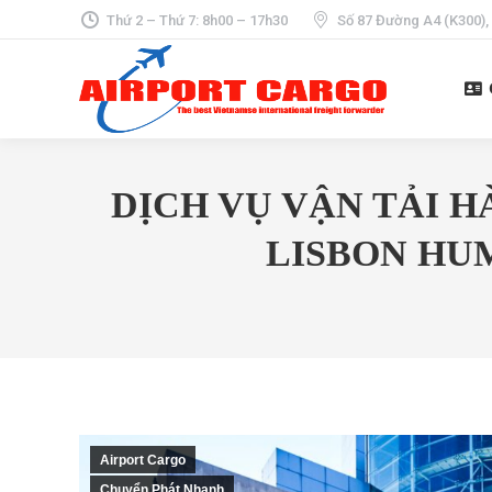
Thứ 2 – Thứ 7: 8h00 – 17h30
Số 87 Đường A4 (K300),
DỊCH VỤ VẬN TẢI H
LISBON HUM
Airport Cargo
Chuyển Phát Nhanh