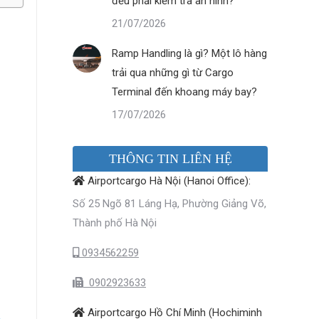
đều phải kiểm tra an ninh?
21/07/2026
Ramp Handling là gì? Một lô hàng
trải qua những gì từ Cargo
Terminal đến khoang máy bay?
17/07/2026
THÔNG TIN LIÊN HỆ
Ồ
Airportcargo Hà Nội (Hanoi Office):
Số 25 Ngõ 81 Láng Hạ, Phường Giảng Võ,
Thành phố Hà Nội
0934562259
0902923633
Airportcargo Hồ Chí Minh (Hochiminh