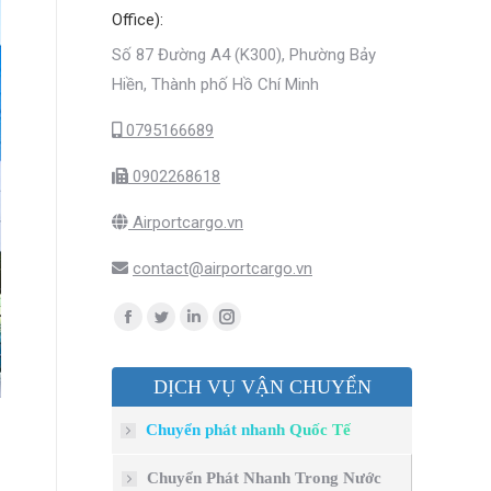
Office):
Số 87 Đường A4 (K300), Phường Bảy
Hiền, Thành phố Hồ Chí Minh
0795166689
0902268618
Airportcargo.vn
contact@airportcargo.vn
Find us on:
Facebook
Twitter
Linkedin
Instagram
page
page
page
page
DỊCH VỤ VẬN CHUYỂN
opens
opens
opens
opens
in
in
in
in
Chuyển phát nhanh Quốc Tế
new
new
new
new
window
window
window
window
Chuyển Phát Nhanh Trong Nước