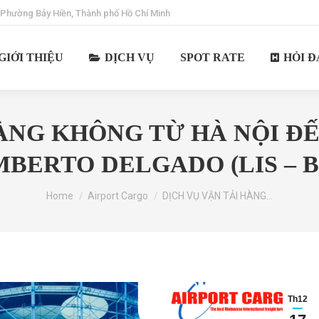
 Phường Bảy Hiền, Thành phố Hồ Chí Minh
GIỚI THIỆU
DỊCH VỤ
SPOT RATE
HỎI Đ
ÀNG KHÔNG TỪ HÀ NỘI Đ
BERTO DELGADO (LIS – 
You are here:
Home
Airport Cargo
DỊCH VỤ VẬN TẢI HÀNG…
Th12