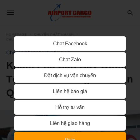
HOMEPAGE
CHUYỂN PHÁT NHANH
CHUYỂN PHÁT NHANH QUỐC TẾ
Chat Facebook
Chuyển phát nhanh Quốc Tế
Chat Zalo
Khám Phá Sân Bay Quốc
Đặt dịch vụ vận chuyển
Tế Gimhae: Cổng Vào Hàn
Quốc
Liên hệ báo giá
Hỗ trợ tư vấn
Liên hệ giao hàng
Đóng