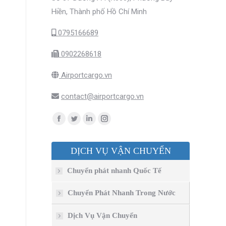
Hiền, Thành phố Hồ Chí Minh
0795166689
0902268618
Airportcargo.vn
contact@airportcargo.vn
Find us on:
Facebook
Twitter
Linkedin
Instagram
page
page
page
page
DỊCH VỤ VẬN CHUYỂN
opens
opens
opens
opens
in
in
in
in
Chuyển phát nhanh Quốc Tế
new
new
new
new
window
window
window
window
Chuyển Phát Nhanh Trong Nước
Dịch Vụ Vận Chuyển