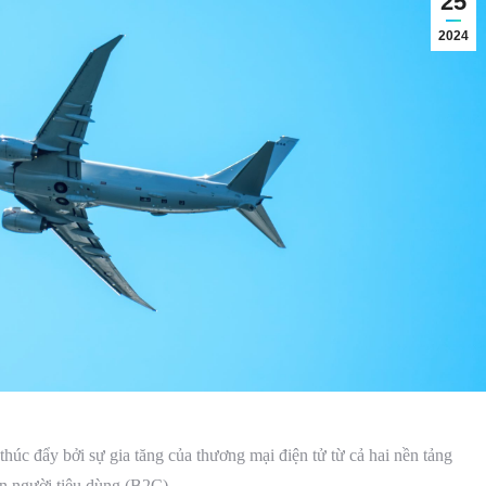
25
2024
úc đẩy bởi sự gia tăng của thương mại điện tử từ cả hai nền tảng
n người tiêu dùng (B2C).