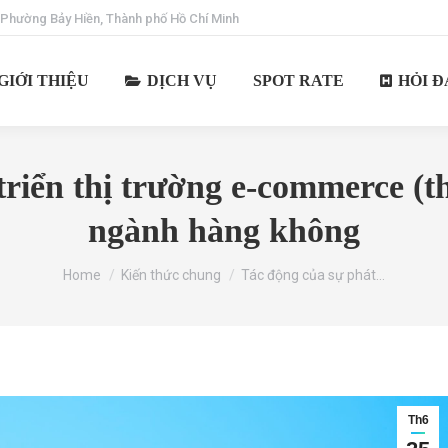
 Phường Bảy Hiền, Thành phố Hồ Chí Minh
GIỚI THIỆU
DỊCH VỤ
SPOT RATE
HỎI Đ
triển thị trường e-commerce (t
ngành hàng không
You are here:
Home
Kiến thức chung
Tác động của sự phát…
Th6