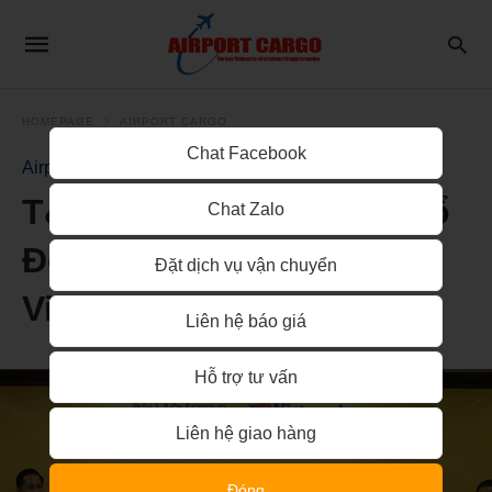
HOMEPAGE
AIRPORT CARGO
Chat Facebook
Airport Cargo
T&T Group Trở Thành Cổ
Chat Zalo
Đông Chiến Lược Của
Đặt dịch vụ vận chuyển
Vietravel Airlines
Liên hệ báo giá
Hỗ trợ tư vấn
Liên hệ giao hàng
Đóng