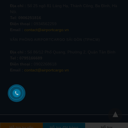
Địa chỉ :
Số 25 ngõ 81 Láng Hạ, Thành Công, Ba Đình, Hà
Nội.
Tel:
0906251816
Điện thoại :
0934562259
Email :
contact@airportcargo.vn
VĂN PHÒNG AIRPORTCARGO SÀI GÒN (TPHCM)
Địa chỉ :
Số 86/12 Phổ Quang, Phường 2, Quận Tân Bình
Tel : 0795166689
Điện thoại :
0902268618
Email :
contact@airportcargo.vn
Hỗ trợ tư vấn
Hỗ trợ đặt hàng
Hỗ trợ
@Copyright 2012. Bản quyền thuộc về
Airportcargo
Xem phiên bản đầy đủ