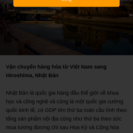
Vận chuyển hàng hóa từ Việt Nam sang
Hiroshima, Nhật Bản
Nhật Bản là quốc gia hàng đầu thế giới về khoa
học và công nghệ và cũng là một quốc gia cường
quốc kinh tế, có GDP lớn thứ ba toàn cầu tính theo
tổng sản phẩm nội địa cũng như thứ ba theo sức
mua tương đương chỉ sau Hoa Kỳ và Cộng hòa