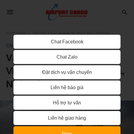
HOMEPAGE
CHUYỂN PHÁT NHANH ĐI NHẬT BẢN (JAPAN)
Chat Facebook
Chuyển phát nhanh đi Nhật Bản (Japan)
Vận chuyển hàng hóa từ
Chat Zalo
Việt Nam sang Hiroshima,
Đặt dịch vụ vận chuyển
Nhật Bản
Liên hệ báo giá
Hỗ trợ tư vấn
Liên hệ giao hàng
Đóng