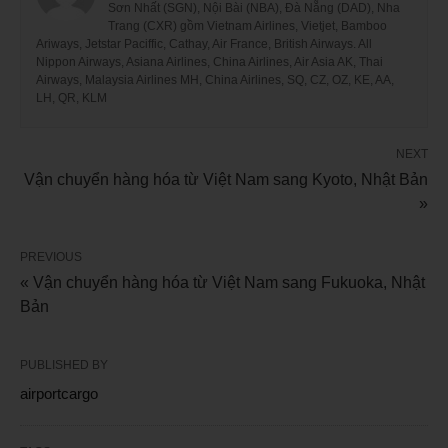
Sơn Nhất (SGN), Nội Bài (NBA), Đà Nẵng (DAD), Nha
Trang (CXR) gồm Vietnam Airlines, Vietjet, Bamboo
Ariways, Jetstar Paciffic, Cathay, Air France, British Airways. All
Nippon Airways, Asiana Airlines, China Airlines, Air Asia AK, Thai
Airways, Malaysia Airlines MH, China Airlines, SQ, CZ, OZ, KE, AA,
LH, QR, KLM
NEXT
Vận chuyển hàng hóa từ Việt Nam sang Kyoto, Nhật Bản
»
PREVIOUS
« Vận chuyển hàng hóa từ Việt Nam sang Fukuoka, Nhật
Bản
PUBLISHED BY
airportcargo