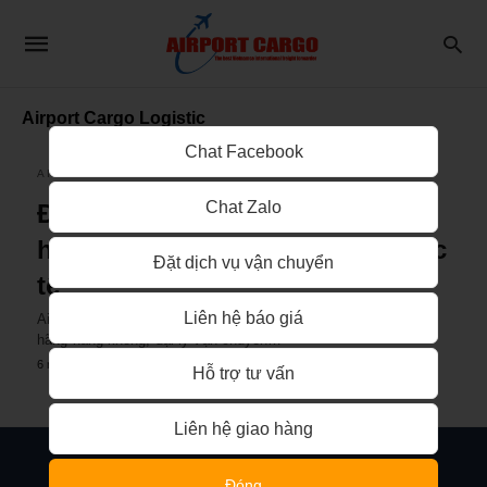
Airport Cargo Logistic
Chat Facebook
AIRPORT CARGO
Chat Zalo
Đại lý vận chuyển qua đường
hàng không từ Việt Nam đi Quốc
Đặt dịch vụ vận chuyển
tế
Liên hệ báo giá
Airport Cargo Logistic là đối tác thân thiết và tin cậy của nhiều
hãng hàng không, đại lý vận chuyển…
6 năm ago
Hỗ trợ tư vấn
Liên hệ giao hàng
Đóng