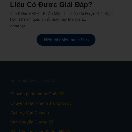
Liệu Có Được Giải Đáp?
Tìm Kiếm MH370: Bí Ẩn Mất Tích Liệu Có Được Giải Đáp?
Hơn 10 năm qua, chiếc máy bay Malaysia…
2 năm ago
Hiển thị nhiều bài viết
DỊCH VỤ VẬN CHUYỂN
Chuyển phát nhanh Quốc Tế
Chuyển Phát Nhanh Trong Nước
Dịch Vụ Vận Chuyển
Vận Chuyển Đường Bộ
Vận Chuyển Hàng Không Nội Địa