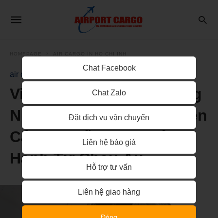
HOMEPAGE
AIR CARGO IN HO CHI INH
Chat Facebook
air cargo in ho chi inh
Vietnam Airlines Sử Dụng
Chat Zalo
Nhiên Liệu Bền Vững Trên
Đặt dịch vụ vận chuyển
Các Chuyến Bay Khởi
Liên hệ báo giá
Hành Từ Châu Âu
Hỗ trợ tư vấn
Liên hệ giao hàng
Đóng