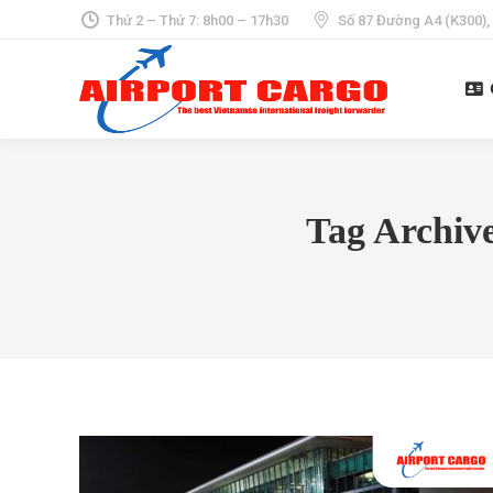
Thứ 2 – Thứ 7: 8h00 – 17h30
Số 87 Đường A4 (K300),
Tag Archiv