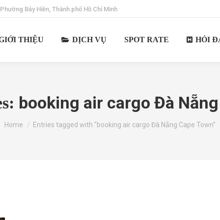
 Phường Bảy Hiền, Thành phố Hồ Chí Minh
GIỚI THIỆU
DỊCH VỤ
SPOT RATE
HỎI Đ
booking air cargo Đà Nẵn
es:
You are here:
Home
Entries tagged with "booking air cargo Đà Nẵng Cape Town"