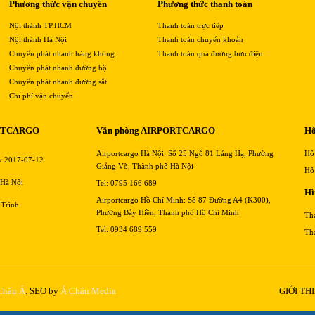
Phương thức vận chuyển
Phương thức thanh toán
Nội thành TP.HCM
Thanh toán trực tiếp
Nội thành Hà Nội
Thanh toán chuyển khoản
Chuyển phát nhanh hàng không
Thanh toán qua đường bưu điện
Chuyển phát nhanh đường bộ
Chuyển phát nhanh đường sắt
Chi phí vận chuyển
RTCARGO
Văn phòng AIRPORTCARGO
Hỗ
Airportcargo Hà Nội: Số 25 Ngõ 81 Láng Hạ, Phường
Hỗ
y 2017-07-12
Giảng Võ, Thành phố Hà Nội
Hỗ
 Hà Nội
Tel: 0795 166 689
Hì
Airportcargo Hồ Chí Minh: Số 87 Đường A4 (K300),
 Trình
Phường Bảy Hiền, Thành phố Hồ Chí Minh
Th
Tel: 0934 689 559
Th
 Châu Á
. SEO by
Á Châu Media
GIỚI TH