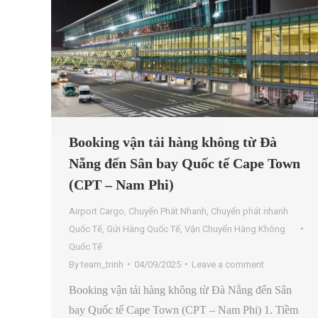
Booking vận tải hàng không từ Đà
Nẵng đến Sân bay Quốc tế Cape Town
(CPT – Nam Phi)
Airport Cargo
,
Chuyển Phát Nhanh
,
Chuyển phát nhanh
Quốc Tế
,
Gửi Hàng Quốc Tế
,
Vận Chuyển Hàng Không
Quốc Tế
By
team_trinh
04/09/2025
Leave a comment
Booking vận tải hàng không từ Đà Nẵng đến Sân
bay Quốc tế Cape Town (CPT – Nam Phi) 1. Tiềm