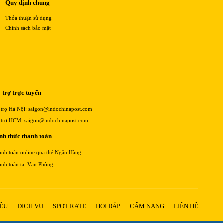
Quy định chung
Thỏa thuận sử dụng
Chính sách bảo mật
 trợ trực tuyến
 trợ Hà Nội: saigon@indochinapost.com
 trợ HCM: saigon@indochinapost.com
nh thức thanh toán
anh toán online qua thẻ Ngân Hàng
anh toán tại Văn Phòng
IỆU
DỊCH VỤ
SPOT RATE
HỎI ĐÁP
CẨM NANG
LIÊN HỆ