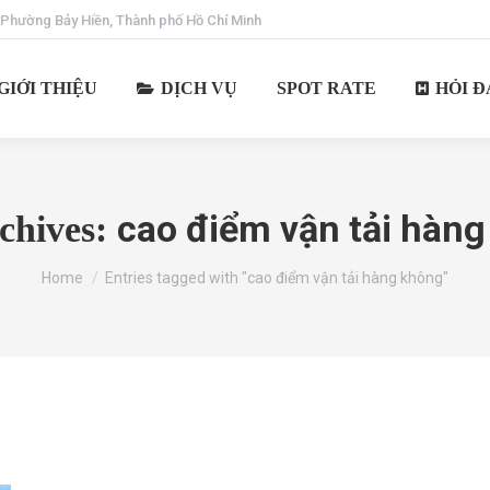
 Phường Bảy Hiền, Thành phố Hồ Chí Minh
GIỚI THIỆU
DỊCH VỤ
SPOT RATE
HỎI Đ
cao điểm vận tải hàn
chives:
You are here:
Home
Entries tagged with "cao điểm vận tải hàng không"