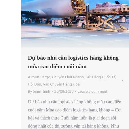
Dự báo nhu cầu logistics hàng không
mùa cao điểm cuối năm
Airport Cargo
,
Chuyển Phát Nhanh
,
Gửi Hàng Quốc Tế
,
Hỏi Đáp
,
Vận Chuyển Hàng Hoá
By
team_trinh
25/08/2025
Leave a comment
Dự báo nhu cầu logistics hàng không mùa cao điểm
cuối năm Mùa cao điểm logistics hàng không – Cơ
hội và thách thức Cuối năm luôn là giai đoạn sôi
động nhất của thị trường vận tải hàng không. Nhu