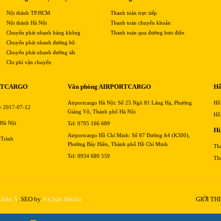
Nội thành TP.HCM
Thanh toán trực tiếp
Nội thành Hà Nội
Thanh toán chuyển khoản
Chuyển phát nhanh hàng không
Thanh toán qua đường bưu điện
Chuyển phát nhanh đường bộ
Chuyển phát nhanh đường sắt
Chi phí vận chuyển
RTCARGO
Văn phòng AIRPORTCARGO
Hỗ
Airportcargo Hà Nội: Số 25 Ngõ 81 Láng Hạ, Phường
Hỗ
y 2017-07-12
Giảng Võ, Thành phố Hà Nội
Hỗ
 Hà Nội
Tel: 0795 166 689
Hì
Airportcargo Hồ Chí Minh: Số 87 Đường A4 (K300),
 Trình
Phường Bảy Hiền, Thành phố Hồ Chí Minh
Th
Tel: 0934 689 559
Th
 Châu Á
. SEO by
Á Châu Media
GIỚI TH