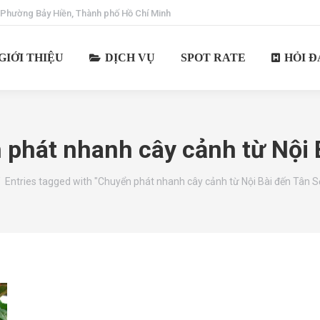
 Phường Bảy Hiền, Thành phố Hồ Chí Minh
GIỚI THIỆU
DỊCH VỤ
SPOT RATE
HỎI Đ
 phát nhanh cây cảnh từ Nội 
 here:
Entries tagged with "Chuyển phát nhanh cây cảnh từ Nội Bài đến Tân S