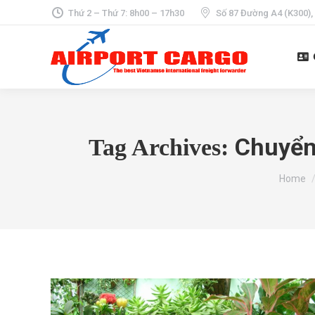
Thứ 2 – Thứ 7: 8h00 – 17h30
Số 87 Đường A4 (K300),
Chuyển
Tag Archives:
You are
Home