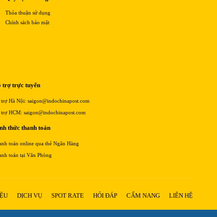
Thỏa thuận sử dụng
Chính sách bảo mật
 trợ trực tuyến
 trợ Hà Nội: saigon@indochinapost.com
 trợ HCM: saigon@indochinapost.com
nh thức thanh toán
anh toán online qua thẻ Ngân Hàng
anh toán tại Văn Phòng
IỆU
DỊCH VỤ
SPOT RATE
HỎI ĐÁP
CẨM NANG
LIÊN HỆ