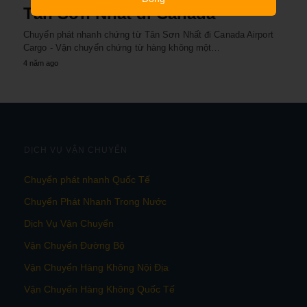
Tân Sơn Nhất đi Canada
Chuyển phát nhanh chứng từ Tân Sơn Nhất đi Canada Airport
Cargo - Vận chuyển chứng từ hàng không một…
4 năm ago
DỊCH VỤ VẬN CHUYỂN
Chuyển phát nhanh Quốc Tế
Chuyển Phát Nhanh Trong Nước
Dịch Vụ Vận Chuyển
Vận Chuyển Đường Bộ
Vận Chuyển Hàng Không Nội Địa
Vận Chuyển Hàng Không Quốc Tế