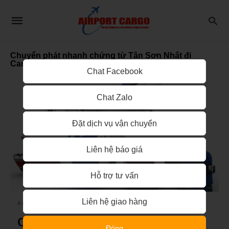
Chuyển phát nhanh chứng từ Tân Sơn Nhất đi
Canada
Chat Facebook
Chat Zalo
Đặt dịch vụ vận chuyển
Liên hệ báo giá
Hỗ trợ tư vấn
Liên hệ giao hàng
AIRPORT CARGO
Chuyển phát nhanh chứng từ
Đóng