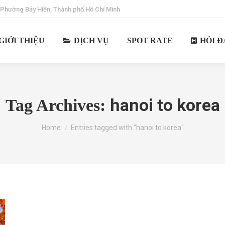
 Phường Bảy Hiền, Thành phố Hồ Chí Minh
GIỚI THIỆU
DỊCH VỤ
SPOT RATE
HỎI Đ
hanoi to korea
Tag Archives:
You are here:
Home
Entries tagged with "hanoi to korea"