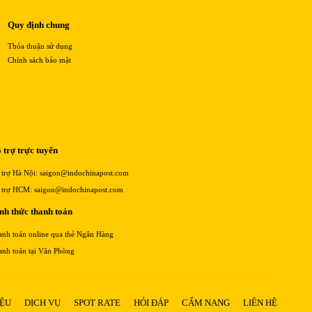
Quy định chung
Thỏa thuận sử dụng
Chính sách bảo mật
 trợ trực tuyến
 trợ Hà Nội: saigon@indochinapost.com
 trợ HCM: saigon@indochinapost.com
nh thức thanh toán
anh toán online qua thẻ Ngân Hàng
anh toán tại Văn Phòng
IỆU
DỊCH VỤ
SPOT RATE
HỎI ĐÁP
CẨM NANG
LIÊN HỆ