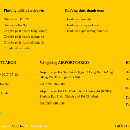
Phương thức vận chuyển
Phương thức thanh toán
Nội thành TP.HCM
Thanh toán trực tiếp
Nội thành Hà Nội
Thanh toán chuyển khoản
Chuyển phát nhanh hàng không
Thanh toán qua đường bưu điện
Chuyển phát nhanh đường bộ
Chuyển phát nhanh đường sắt
Chi phí vận chuyển
RTCARGO
Văn phòng AIRPORTCARGO
Hỗ
Airportcargo Hà Nội: Số 25 Ngõ 81 Láng Hạ, Phường
Hỗ
y 2017-07-12
Giảng Võ, Thành phố Hà Nội
Hỗ
 Hà Nội
Tel: 0795 166 689
Hì
Airportcargo Hồ Chí Minh: Số 87 Đường A4 (K300),
 Trình
Phường Bảy Hiền, Thành phố Hồ Chí Minh
Th
Tel: 0934 689 559
Th
 Châu Á
. SEO by
Á Châu Media
GIỚI TH