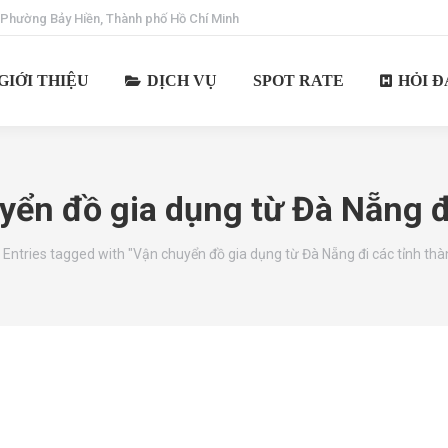
 Phường Bảy Hiền, Thành phố Hồ Chí Minh
GIỚI THIỆU
DỊCH VỤ
SPOT RATE
HỎI Đ
ển đồ gia dụng từ Đà Nẵng đi
here:
Entries tagged with "Vận chuyển đồ gia dụng từ Đà Nẵng đi các tỉnh thàn