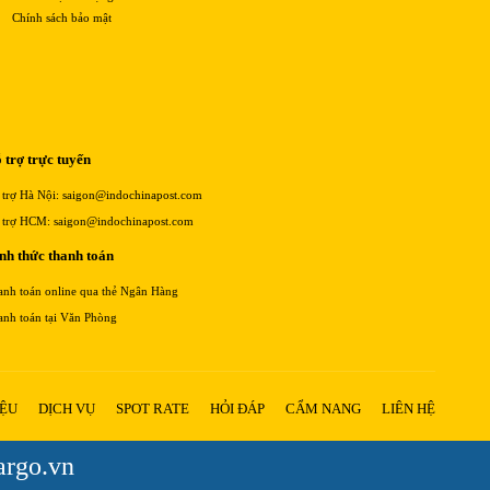
Chính sách bảo mật
 trợ trực tuyến
 trợ Hà Nội: saigon@indochinapost.com
 trợ HCM: saigon@indochinapost.com
nh thức thanh toán
anh toán online qua thẻ Ngân Hàng
anh toán tại Văn Phòng
IỆU
DỊCH VỤ
SPOT RATE
HỎI ĐÁP
CẨM NANG
LIÊN HỆ
argo.vn