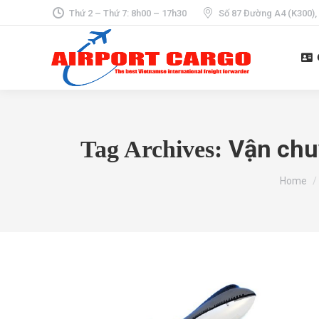
Thứ 2 – Thứ 7: 8h00 – 17h30
Số 87 Đường A4 (K300),
Vận chuy
Tag Archives:
You are 
Home