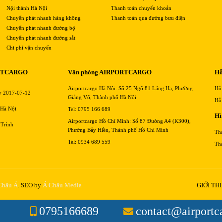
Nội thành Hà Nội
Thanh toán chuyển khoản
Chuyển phát nhanh hàng không
Thanh toán qua đường bưu điện
Chuyển phát nhanh đường bộ
Chuyển phát nhanh đường sắt
Chi phí vận chuyển
RTCARGO
Văn phòng AIRPORTCARGO
Hỗ
Airportcargo Hà Nội: Số 25 Ngõ 81 Láng Hạ, Phường
Hỗ
y 2017-07-12
Giảng Võ, Thành phố Hà Nội
Hỗ
 Hà Nội
Tel: 0795 166 689
Hì
Airportcargo Hồ Chí Minh: Số 87 Đường A4 (K300),
 Trình
Phường Bảy Hiền, Thành phố Hồ Chí Minh
Th
Tel: 0934 689 559
Th
 Châu Á
. SEO by
Á Châu Media
GIỚI TH
0795166689
contact@airportc