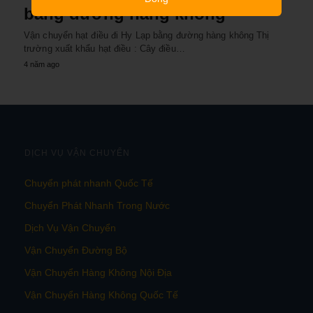
bằng đường hàng không
Vận chuyển hạt điều đi Hy Lạp bằng đường hàng không Thị
trường xuất khẩu hạt điều : Cây điều…
4 năm ago
DỊCH VỤ VẬN CHUYỂN
Chuyển phát nhanh Quốc Tế
Chuyển Phát Nhanh Trong Nước
Dịch Vụ Vận Chuyển
Vận Chuyển Đường Bộ
Vận Chuyển Hàng Không Nội Địa
Vận Chuyển Hàng Không Quốc Tế