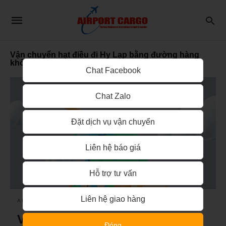
Vận chuyển hạt điều đi Hy Lạp bằng đường hàng
không
Chat Facebook
Chat Zalo
Đặt dịch vụ vận chuyển
Liên hệ báo giá
Hỗ trợ tư vấn
Liên hệ giao hàng
AIRPORT CARGO
Vận chuyển hạt điều đi Hy Lạp
Đóng