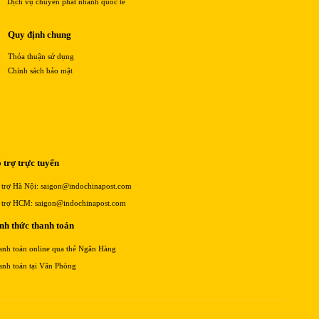
Dịch vụ chuyển phát nhanh quốc tế
Quy định chung
Thỏa thuận sử dụng
Chính sách bảo mật
 trợ trực tuyến
 trợ Hà Nội: saigon@indochinapost.com
 trợ HCM: saigon@indochinapost.com
nh thức thanh toán
anh toán online qua thẻ Ngân Hàng
anh toán tại Văn Phòng