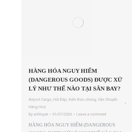
HÀNG HÓA NGUY HIỂM
(DANGEROUS GOODS) ĐƯỢC XỬ
LÝ NHƯ THẾ NÀO TẠI SÂN BAY?
Airport Cargo
,
Hỏi Đáp
,
Kiến thức chung
,
Vận Chuyển
Hàng Hoá
By
anhtuyet
01/07/2026
Leave a comment
HÀNG HÓA NGUY HIỂM (DANGEROUS