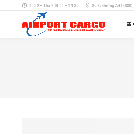
Thứ 2 – Thứ 7: 8h00 – 17h30
Số 87 Đường A4 (K300),