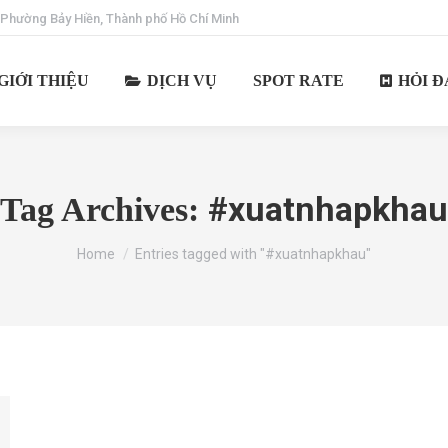
 Phường Bảy Hiền, Thành phố Hồ Chí Minh
GIỚI THIỆU
DỊCH VỤ
SPOT RATE
HỎI Đ
#xuatnhapkhau
Tag Archives:
You are here:
Home
Entries tagged with "#xuatnhapkhau"