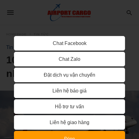
HOMEPAGE
TIN TỨC
Chat Facebook
Tin Tức
10 hãng hàng không tốt
Chat Zalo
nhất thế giới 2024
Đặt dịch vụ vận chuyển
Liên hệ báo giá
Hỗ trợ tư vấn
Liên hệ giao hàng
Đóng