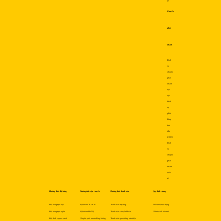
tế
Chuyển
phát
nhanh
Dịch
vụ
chuyển
phát
nhanh
nội
địa
Dịch
vụ
phát
hàng
thu
tiền
(COD)
Dịch
vụ
chuyển
phát
nhanh
quốc
tế
Phương thức đặt hàng
Phương thức vận chuyển
Phương thức thanh toán
Quy định chung
Đặt hàng trực tiếp
Nội thành TP.HCM
Thanh toán trực tiếp
Thỏa thuận sử dụng
Đặt hàng trực tuyến
Nội thành Hà Nội
Thanh toán chuyển khoản
Chính sách bảo mật
Đặt dịch vụ qua email
Chuyển phát nhanh hàng không
Thanh toán qua đường bưu điện