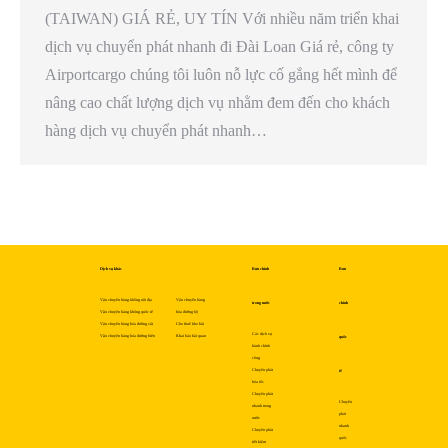
(TAIWAN) GIÁ RẺ, UY TÍN Với nhiều năm triển khai
dịch vụ chuyển phát nhanh đi Đài Loan Giá rẻ, công ty
Airportcargo chúng tôi luôn nỗ lực cố gắng hết mình để
nâng cao chất lượng dịch vụ nhằm đem đến cho khách
hàng dịch vụ chuyển phát nhanh…
Dịch vụ khác
Bưu chính
Bưu
Vận chuyển hàng không nội địa
Vận chuyển hàng
trong nước
chính
Vận chuyển hàng không quốc tế
hóa đường bộ
Vận chuyển hàng hóa đường sắt
Cho thuê kho bãi
Các dịch vụ
Vận chuyển hàng hóa đường biển
Khai báo hải quan
quốc
hành chính
công
Chuyển phát
tế
hỏa tốc
Chuyển phát
Chuyển
nhanh trong
phát
nước
nhanh
Chuyển phát
quốc
tiết kiệm