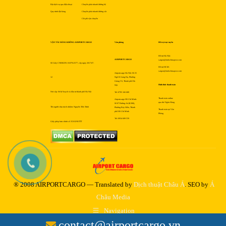
Đặt dịch vụ qua điện thoại
Chuyển phát nhanh đường bộ
Quy trình đặt hàng
Chuyển phát nhanh đường sắt
Chi phí vận chuyển
VẬN TẢI HÀNG KHÔNG AIRPORTCARGO
Văn phòng
Hỗ trợ trực tuyến
Hỗ trợ Hà Nội:
AIRPORTCARGO
saigon@indochinapost.com
Số Giấy CNĐKDN: 0107912577, cấp ngày 2017-07-
Hỗ trợ HCM:
saigon@indochinapost.com
Airportcargo Hà Nội: Số 25
12
Ngõ 81 Láng Hạ, Phường
Giảng Võ, Thành phố Hà
Hình thức thanh toán
Nội
Nơi cấp: Sở kế hoạch và đầu tư thành phố Hà Nội
Tel: 0795 166 689
Thanh toán online
Airportcargo Hồ Chí Minh:
qua thẻ Ngân Hàng
Số 87 Đường A4 (K300),
Tên người chịu trách nhiệm: Nguyễn Tiến Trình
Phường Bảy Hiền, Thành
Thanh toán tại Văn
phố Hồ Chí Minh
Phòng
Tel: 0934 689 559
Giấy phép bưu chính số 353/GP-BTTT
® 2008 AIRPORTCARGO — Translated by
Dịch thuật Châu Á
. SEO by
Á
Châu Media
Navigation
contact@airportcargo.vn