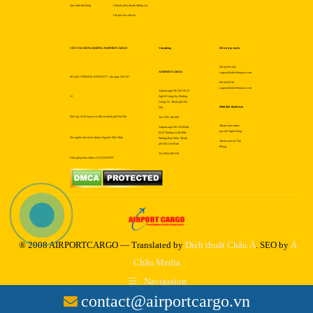
Quy trình đặt hàng
Chuyển phát nhanh đường sắt
Chi phí vận chuyển
VẬN TẢI HÀNG KHÔNG AIRPORTCARGO
Văn phòng
Hỗ trợ trực tuyến
Hỗ trợ Hà Nội:
AIRPORTCARGO
saigon@indochinapost.com
Số Giấy CNĐKDN: 0107912577, cấp ngày 2017-07-
Hỗ trợ HCM:
saigon@indochinapost.com
Airportcargo Hà Nội: Số 25
12
Ngõ 81 Láng Hạ, Phường
Giảng Võ, Thành phố Hà
Hình thức thanh toán
Nội
Nơi cấp: Sở kế hoạch và đầu tư thành phố Hà Nội
Tel: 0795 166 689
Thanh toán online
Airportcargo Hồ Chí Minh:
qua thẻ Ngân Hàng
Số 87 Đường A4 (K300),
Tên người chịu trách nhiệm: Nguyễn Tiến Trình
Phường Bảy Hiền, Thành
Thanh toán tại Văn
phố Hồ Chí Minh
Phòng
Tel: 0934 689 559
Giấy phép bưu chính số 353/GP-BTTT
® 2008 AIRPORTCARGO — Translated by
Dịch thuật Châu Á
. SEO by
Á
Châu Media
Navigation
contact@airportcargo.vn