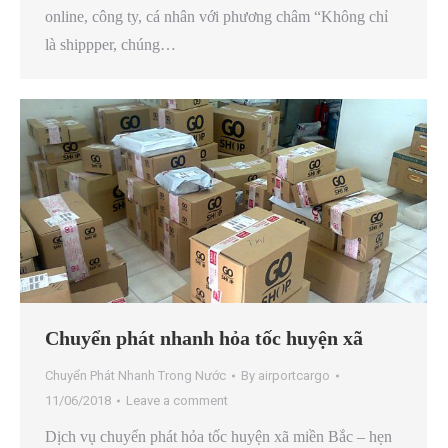
online, công ty, cá nhân với phương châm “Không chỉ
là shippper, chúng…
Chuyển phát nhanh hỏa tốc huyện xã
Chuyển Phát Nhanh Trong Nước
By
airportcargo
11/06/2018
Leave a comment
Dịch vụ chuyển phát hỏa tốc huyện xã miền Bắc – hẹn