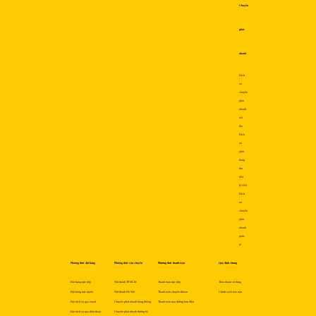
Chuyển
phát
nhanh
Dịch
vụ
chuyển
phát
nhanh
nội
địa
Dịch
vụ
phát
hàng
thu
tiền
(COD)
Dịch
vụ
chuyển
phát
nhanh
quốc
tế
Phương thức đặt hàng
Phương thức vận chuyển
Phương thức thanh toán
Quy định chung
Đặt hàng trực tiếp
Nội thành TP.HCM
Thanh toán trực tiếp
Thỏa thuận sử dụng
Đặt hàng trực tuyến
Nội thành Hà Nội
Thanh toán chuyển khoản
Chính sách bảo mật
Đặt dịch vụ qua email
Chuyển phát nhanh hàng không
Thanh toán qua đường bưu điện
Đặt dịch vụ qua điện thoại
Chuyển phát nhanh đường bộ