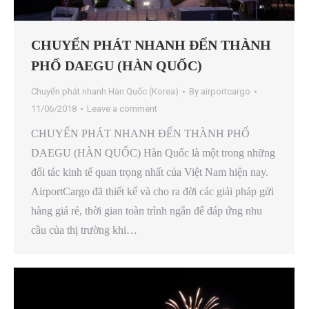
CHUYỂN PHÁT NHANH ĐẾN THÀNH
PHỐ DAEGU (HÀN QUỐC)
Chuyển phát nhanh Hàn Quốc (Korea)
By
airportcargo
11/06/2018
Leave a comment
CHUYỂN PHÁT NHANH ĐẾN THÀNH PHỐ
DAEGU (HÀN QUỐC) Hàn Quốc là một trong những
đối tác kinh tế quan trọng nhất của Việt Nam hiện nay.
AirportCargo đã thiết kế và cho ra đời các giải pháp gửi
hàng giá rẻ, thời gian toàn trình ngắn để đáp ứng nhu
cầu của thị trường khi…