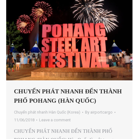
CHUYỂN PHÁT NHANH ĐẾN THÀNH
PHỐ POHANG (HÀN QUỐC)
Chuyển phát nhanh Hàn Quốc (Korea)
By
airportcargo
11/06/2018
Leave a comment
CHUYỂN PHÁT NHANH ĐẾN THÀNH PHỐ