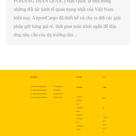
POHANG (HÀN QUỐC) Hàn Quốc là một trong
những đối tác kinh tế quan trọng nhất của Việt Nam
hiện nay. AirportCargo đã thiết kế và cho ra đời các giải
pháp gửi hàng giá rẻ, thời gian toàn trình ngắn để đáp
ứng nhu cầu của thị trường khi…
Dịch vụ khác
Bưu chính
Bưu
Vận chuyển hàng không nội địa
Vận chuyển hàng
trong nước
chính
Vận chuyển hàng không quốc tế
hóa đường bộ
Vận chuyển hàng hóa đường sắt
Cho thuê kho bãi
Các dịch vụ
Vận chuyển hàng hóa đường biển
Khai báo hải quan
quốc
hành chính
công
Chuyển phát
tế
hỏa tốc
Chuyển phát
Chuyển
nhanh trong
phát
nước
nhanh
Chuyển phát
quốc
tiết kiệm
tế