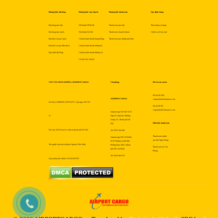
Phương thức đặt hàng
Phương thức vận chuyển
Phương thức thanh toán
Quy định chung
Đặt hàng trực tiếp
Nội thành TP.HCM
Thanh toán trực tiếp
Thỏa thuận sử dụng
Đặt hàng trực tuyến
Nội thành Hà Nội
Thanh toán chuyển khoản
Chính sách bảo mật
Đặt dịch vụ qua email
Chuyển phát nhanh hàng không
Thanh toán qua đường bưu điện
Đặt dịch vụ qua điện thoại
Chuyển phát nhanh đường bộ
Quy trình đặt hàng
Chuyển phát nhanh đường sắt
Chi phí vận chuyển
VẬN TẢI HÀNG KHÔNG AIRPORTCARGO
Văn phòng
Hỗ trợ trực tuyến
Hỗ trợ Hà Nội:
AIRPORTCARGO
saigon@indochinapost.com
Số Giấy CNĐKDN: 0107912577, cấp ngày 2017-07-
Hỗ trợ HCM:
saigon@indochinapost.com
Airportcargo Hà Nội: Số 25
12
Ngõ 81 Láng Hạ, Phường
Giảng Võ, Thành phố Hà
Hình thức thanh toán
Nội
Nơi cấp: Sở kế hoạch và đầu tư thành phố Hà Nội
Tel: 0795 166 689
Thanh toán online
Airportcargo Hồ Chí Minh:
qua thẻ Ngân Hàng
Số 87 Đường A4 (K300),
Tên người chịu trách nhiệm: Nguyễn Tiến Trình
Phường Bảy Hiền, Thành
Thanh toán tại Văn
phố Hồ Chí Minh
Phòng
Tel: 0934 689 559
Giấy phép bưu chính số 353/GP-BTTT