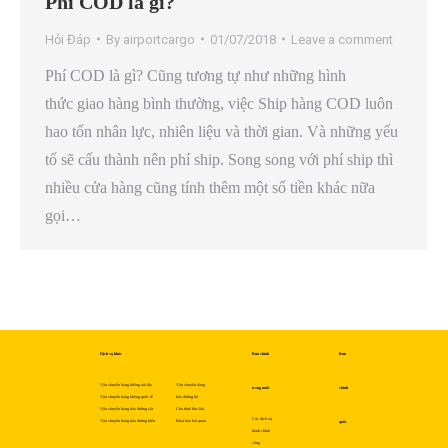
Phí COD là gì?
Hỏi Đáp
By
airportcargo
01/07/2018
Leave a comment
Phí COD là gì? Cũng tương tự như những hình
thức giao hàng bình thường, việc Ship hàng COD luôn
hao tốn nhân lực, nhiên liệu và thời gian. Và những yếu
tố sẽ cấu thành nên phí ship. Song song với phí ship thì
nhiều cửa hàng cũng tính thêm một số tiền khác nữa
gọi…
Dịch vụ khác
Bưu chính
Bưu
Vận chuyển hàng không nội địa
Vận chuyển hàng
trong nước
chính
Vận chuyển hàng không quốc tế
hóa đường bộ
Vận chuyển hàng hóa đường sắt
Cho thuê kho bãi
Các dịch vụ
Vận chuyển hàng hóa đường biển
Khai báo hải quan
quốc
hành chính
công