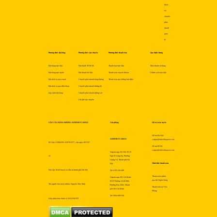
Dịch
vụ
chuyển
phát
nhanh
quốc
tế
Phương thức đặt hàng
Phương thức vận chuyển
Phương thức thanh toán
Quy định chung
Đặt hàng trực tiếp
Nội thành TP.HCM
Thanh toán trực tiếp
Thỏa thuận sử dụng
Đặt hàng trực tuyến
Nội thành Hà Nội
Thanh toán chuyển khoản
Chính sách bảo mật
Đặt dịch vụ qua email
Chuyển phát nhanh hàng không
Thanh toán qua đường bưu điện
Đặt dịch vụ qua điện thoại
Chuyển phát nhanh đường bộ
Quy trình đặt hàng
Chuyển phát nhanh đường sắt
Chi phí vận chuyển
VẬN TẢI HÀNG KHÔNG AIRPORTCARGO
Văn phòng
Hỗ trợ trực tuyến
Hỗ trợ Hà Nội:
AIRPORTCARGO
saigon@indochinapost.com
Số Giấy CNĐKDN: 0107912577, cấp ngày 2017-07-
Hỗ trợ HCM:
saigon@indochinapost.com
Airportcargo Hà Nội: Số 25
12
Ngõ 81 Láng Hạ, Phường
Giảng Võ, Thành phố Hà
Hình thức thanh toán
Nội
Nơi cấp: Sở kế hoạch và đầu tư thành phố Hà Nội
Tel: 0795 166 689
Thanh toán online
Airportcargo Hồ Chí Minh:
qua thẻ Ngân Hàng
Số 87 Đường A4 (K300),
Tên người chịu trách nhiệm: Nguyễn Tiến Trình
Phường Bảy Hiền, Thành
Thanh toán tại Văn
phố Hồ Chí Minh
Phòng
Tel: 0934 689 559
Giấy phép bưu chính số 353/GP-BTTT