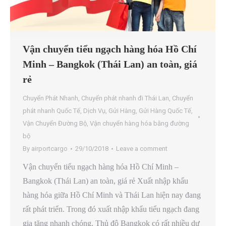
Vận chuyển tiểu ngạch hàng hóa Hồ Chí
Minh – Bangkok (Thái Lan) an toàn, giá
rẻ
Chuyển Phát Nhanh
,
Chuyển phát nhanh đi Thái Lan
,
Chuyển
phát nhanh Quốc Tế
,
Dịch Vụ
,
Gửi Hàng
,
Gửi Hàng Quốc Tế
,
Vận Chuyển Đường Bộ
,
Vận chuyển hàng hóa bằng đường
bộ
By
airportcargo
29/10/2018
Leave a comment
Vận chuyển tiểu ngạch hàng hóa Hồ Chí Minh –
Bangkok (Thái Lan) an toàn, giá rẻ Xuất nhập khẩu
hàng hóa giữa Hồ Chí Minh và Thái Lan hiện nay đang
rất phát triển. Trong đó xuất nhập khẩu tiểu ngạch đang
gia tăng nhanh chóng. Thủ đô Bangkok có rất nhiều dự