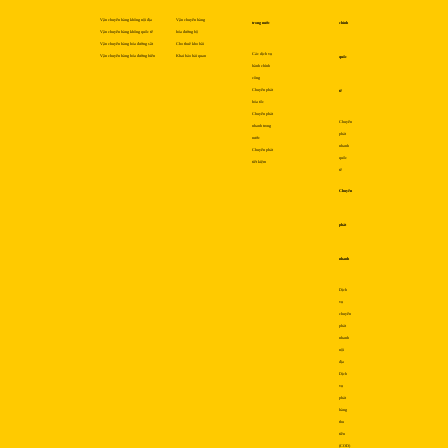
Vận chuyển hàng không nội địa
Vận chuyển hàng
trong nước
chính
Vận chuyển hàng không quốc tế
hóa đường bộ
Vận chuyển hàng hóa đường sắt
Cho thuê kho bãi
Các dịch vụ
Vận chuyển hàng hóa đường biển
Khai báo hải quan
quốc
hành chính
công
Chuyển phát
tế
hỏa tốc
Chuyển phát
Chuyển
nhanh trong
phát
nước
nhanh
Chuyển phát
quốc
tiết kiệm
tế
Chuyển
phát
nhanh
Dịch
vụ
chuyển
phát
nhanh
nội
địa
Dịch
vụ
phát
hàng
thu
tiền
(COD)