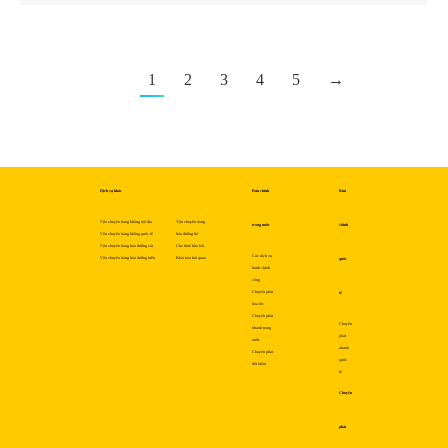
1
2
3
4
5
→
Dịch vụ khác
Bưu chính
Bưu
Vận chuyển hàng không nội địa
Vận chuyển hàng
trong nước
chính
Vận chuyển hàng không quốc tế
hóa đường bộ
Vận chuyển hàng hóa đường sắt
Cho thuê kho bãi
Các dịch vụ
Vận chuyển hàng hóa đường biển
Khai báo hải quan
quốc
hành chính
công
Chuyển phát
tế
hỏa tốc
Chuyển phát
Chuyển
nhanh trong
phát
nước
nhanh
Chuyển phát
quốc
tiết kiệm
tế
Chuyển
phát