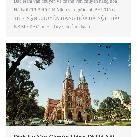
Bắc Nam vận chuyển và chành vận chuyển hàng hóa
Hà Nội đi TP Hồ Chí Minh và ngược lại. PHƯƠNG
TIỆN VẬN CHUYỂN HÀNG HÓA HÀ NỘI – BẮC
NAM : Xe tải nhỏ : Tùy yêu cầu khách…