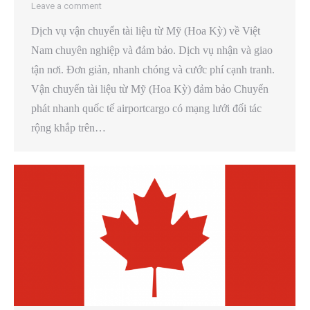
Leave a comment
Dịch vụ vận chuyển tài liệu từ Mỹ (Hoa Kỳ) về Việt
Nam chuyên nghiệp và đảm bảo. Dịch vụ nhận và giao
tận nơi. Đơn giản, nhanh chóng và cước phí cạnh tranh.
Vận chuyển tài liệu từ Mỹ (Hoa Kỳ) đảm bảo Chuyển
phát nhanh quốc tế airportcargo có mạng lưới đối tác
rộng khắp trên…