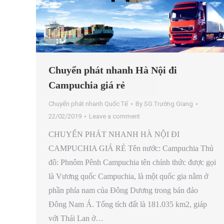
Chuyển phát nhanh Hà Nội đi
Campuchia giá rẻ
Chuyển phát nhanh Quốc Tế
By
SG Trường Giang
22/02/2019
Leave a comment
CHUYỂN PHÁT NHANH HÀ NỘI ĐI
CAMPUCHIA GIÁ RẺ Tên nước: Campuchia Thủ
đô: Phnôm Pênh Campuchia tên chính thức được gọi
là Vương quốc Campuchia, là một quốc gia nằm ở
phần phía nam của Đông Dương trong bán đảo
Đông Nam Á. Tổng tích đất là 181.035 km2, giáp
với Thái Lan ở…