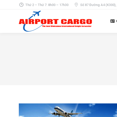
Thứ 2 – Thứ 7: 8h00 – 17h30
Số 87 Đường A4 (K300),