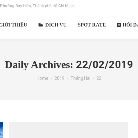
 Phường Bảy Hiền, Thành phố Hồ Chí Minh
GIỚI THIỆU
DỊCH VỤ
SPOT RATE
HỎI Đ
22/02/2019
Daily Archives:
You are here:
Home
2019
Tháng Hai
22