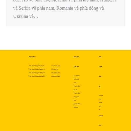
và Serbia về phía nam, Romania về phía đông và
Ukraina về…
Dịch vụ khác
Bưu chính
Bưu
Vận chuyển hàng không nội địa
Vận chuyển hàng
trong nước
chính
Vận chuyển hàng không quốc tế
hóa đường bộ
Vận chuyển hàng hóa đường sắt
Cho thuê kho bãi
Các dịch vụ
Vận chuyển hàng hóa đường biển
Khai báo hải quan
quốc
hành chính
công
Chuyển phát
tế
hỏa tốc
Chuyển phát
Chuyển
nhanh trong
phát
nước
nhanh
Chuyển phát
quốc
tiết kiệm
tế
Chuyển
phát