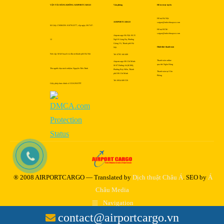
VẬN TẢI HÀNG KHÔNG AIRPORTCARGO
Văn phòng
Hỗ trợ trực tuyến
Hỗ trợ Hà Nội:
AIRPORTCARGO
saigon@indochinapost.com
Số Giấy CNĐKDN: 0107912577, cấp ngày 2017-07-
Hỗ trợ HCM:
saigon@indochinapost.com
Airportcargo Hà Nội: Số 25
12
Ngõ 81 Láng Hạ, Phường
Giảng Võ, Thành phố Hà
Hình thức thanh toán
Nội
Nơi cấp: Sở kế hoạch và đầu tư thành phố Hà Nội
Tel: 0795 166 689
Thanh toán online
Airportcargo Hồ Chí Minh:
qua thẻ Ngân Hàng
Số 87 Đường A4 (K300),
Tên người chịu trách nhiệm: Nguyễn Tiến Trình
Phường Bảy Hiền, Thành
Thanh toán tại Văn
phố Hồ Chí Minh
Phòng
Tel: 0934 689 559
Giấy phép bưu chính số 353/GP-BTTT
® 2008 AIRPORTCARGO — Translated by
Dịch thuật Châu Á
. SEO by
Á
Châu Media
Navigation
contact@airportcargo.vn