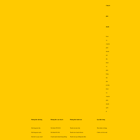
Chuyển
phát
nhanh
Dịch
vụ
chuyển
phát
nhanh
nội
địa
Dịch
vụ
phát
hàng
thu
tiền
(COD)
Dịch
vụ
chuyển
phát
nhanh
quốc
tế
Phương thức đặt hàng
Phương thức vận chuyển
Phương thức thanh toán
Quy định chung
Đặt hàng trực tiếp
Nội thành TP.HCM
Thanh toán trực tiếp
Thỏa thuận sử dụng
Đặt hàng trực tuyến
Nội thành Hà Nội
Thanh toán chuyển khoản
Chính sách bảo mật
Đặt dịch vụ qua email
Chuyển phát nhanh hàng không
Thanh toán qua đường bưu điện