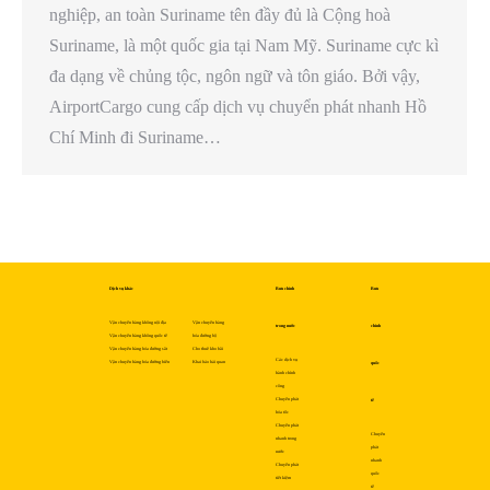
nghiệp, an toàn Suriname tên đầy đủ là Cộng hoà
Suriname, là một quốc gia tại Nam Mỹ. Suriname cực kì
đa dạng về chủng tộc, ngôn ngữ và tôn giáo. Bởi vậy,
AirportCargo cung cấp dịch vụ chuyển phát nhanh Hồ
Chí Minh đi Suriname…
Dịch vụ khác
Bưu chính
Bưu
Vận chuyển hàng không nội địa
Vận chuyển hàng
trong nước
chính
Vận chuyển hàng không quốc tế
hóa đường bộ
Vận chuyển hàng hóa đường sắt
Cho thuê kho bãi
Các dịch vụ
Vận chuyển hàng hóa đường biển
Khai báo hải quan
quốc
hành chính
công
Chuyển phát
tế
hỏa tốc
Chuyển phát
Chuyển
nhanh trong
phát
nước
nhanh
Chuyển phát
quốc
tiết kiệm
tế