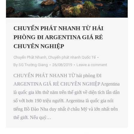
CHUYỂN PHÁT NHANH TỪ HẢI
PHÒNG ĐI ARGENTINA GIÁ RẺ
CHUYÊN NGHIỆP
Chuyển Phát Nhanh
,
Chuyển phát nhanh Quốc Tế
By
SG Trường Giang
26/08/2019
Leave a comment
CHUYỂN PHÁT NHANH TỪ hải phòng ĐI
ARGENTINA GIÁ RẺ CHUYÊN NGHIỆP Argentina
là quốc gia lớn thứ năm trên thế giới về diện tích lẫn dân
số với hơn 190 triệu người. Argentina là quốc gia nói
tiếng Bồ Đào Nha duy nhất ở châu Mỹ và lớn nhất trên
thế giới. Nếu quý…