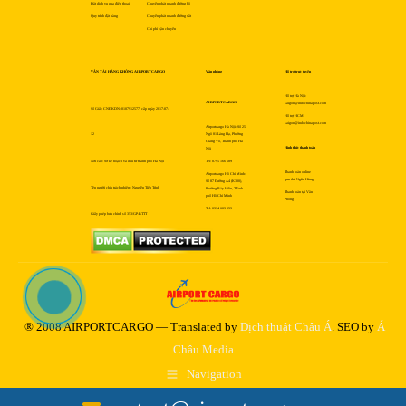
Đặt dịch vụ qua điện thoại
Chuyển phát nhanh đường bộ
Quy trình đặt hàng
Chuyển phát nhanh đường sắt
Chi phí vận chuyển
VẬN TẢI HÀNG KHÔNG AIRPORTCARGO
Văn phòng
Hỗ trợ trực tuyến
Hỗ trợ Hà Nội:
AIRPORTCARGO
saigon@indochinapost.com
Số Giấy CNĐKDN: 0107912577, cấp ngày 2017-07-
Hỗ trợ HCM:
saigon@indochinapost.com
Airportcargo Hà Nội: Số 25
12
Ngõ 81 Láng Hạ, Phường
Giảng Võ, Thành phố Hà
Hình thức thanh toán
Nội
Nơi cấp: Sở kế hoạch và đầu tư thành phố Hà Nội
Tel: 0795 166 689
Thanh toán online
Airportcargo Hồ Chí Minh:
qua thẻ Ngân Hàng
Số 87 Đường A4 (K300),
Tên người chịu trách nhiệm: Nguyễn Tiến Trình
Phường Bảy Hiền, Thành
Thanh toán tại Văn
phố Hồ Chí Minh
Phòng
Tel: 0934 689 559
Giấy phép bưu chính số 353/GP-BTTT
® 2008 AIRPORTCARGO — Translated by
Dịch thuật Châu Á
. SEO by
Á
Châu Media
Navigation