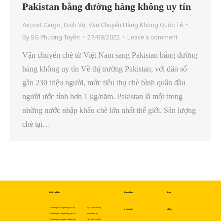
Pakistan bằng đường hàng không uy tín
Airport Cargo
,
Dịch Vụ
,
Vận Chuyển Hàng Không Quốc Tế
By
SG Phương Tuyền
27/08/2022
Leave a comment
Vận chuyển chè từ Việt Nam sang Pakistan bằng đường
hàng không uy tín Về thị trường Pakistan, với dân số
gần 230 triệu người, mức tiêu thụ chè bình quân đầu
người ước tính hơn 1 kg/năm. Pakistan là một trong
những nước nhập khẩu chè lớn nhất thế giới. Sản lượng
chè tại…
Dịch vụ khác
Bưu chính
Bưu
Vận chuyển hàng không nội địa
Vận chuyển hàng
trong nước
chính
Vận chuyển hàng không quốc tế
hóa đường bộ
Vận chuyển hàng hóa đường sắt
Cho thuê kho bãi