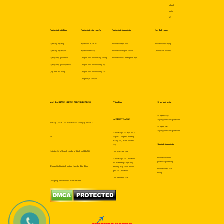
nhanh
quốc
tế
Phương thức đặt hàng
Phương thức vận chuyển
Phương thức thanh toán
Quy định chung
Đặt hàng trực tiếp
Nội thành TP.HCM
Thanh toán trực tiếp
Thỏa thuận sử dụng
Đặt hàng trực tuyến
Nội thành Hà Nội
Thanh toán chuyển khoản
Chính sách bảo mật
Đặt dịch vụ qua email
Chuyển phát nhanh hàng không
Thanh toán qua đường bưu điện
Đặt dịch vụ qua điện thoại
Chuyển phát nhanh đường bộ
Quy trình đặt hàng
Chuyển phát nhanh đường sắt
Chi phí vận chuyển
VẬN TẢI HÀNG KHÔNG AIRPORTCARGO
Văn phòng
Hỗ trợ trực tuyến
Hỗ trợ Hà Nội:
AIRPORTCARGO
saigon@indochinapost.com
Số Giấy CNĐKDN: 0107912577, cấp ngày 2017-07-
Hỗ trợ HCM:
saigon@indochinapost.com
Airportcargo Hà Nội: Số 25
12
Ngõ 81 Láng Hạ, Phường
Giảng Võ, Thành phố Hà
Hình thức thanh toán
Nội
Nơi cấp: Sở kế hoạch và đầu tư thành phố Hà Nội
Tel: 0795 166 689
Thanh toán online
Airportcargo Hồ Chí Minh:
qua thẻ Ngân Hàng
Số 87 Đường A4 (K300),
Tên người chịu trách nhiệm: Nguyễn Tiến Trình
Phường Bảy Hiền, Thành
Thanh toán tại Văn
phố Hồ Chí Minh
Phòng
Tel: 0934 689 559
Giấy phép bưu chính số 353/GP-BTTT