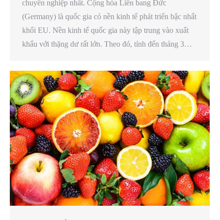
chuyên nghiệp nhất. Cộng hòa Liên bang Đức
(Germany) là quốc gia có nền kinh tế phát triển bậc nhất
khối EU. Nền kinh tế quốc gia này tập trung vào xuất
khẩu với thặng dư rất lớn. Theo đó, tính đến tháng 3…