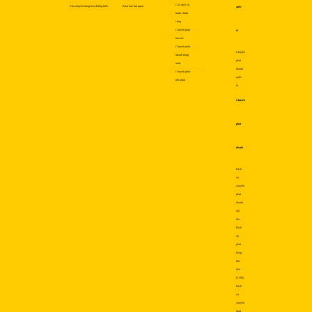
Các dịch vụ
Vận chuyển hàng hóa đường biển
Khai báo hải quan
quốc
hành chính
công
Chuyển phát
tế
hỏa tốc
Chuyển phát
Chuyển
nhanh trong
phát
nước
nhanh
Chuyển phát
quốc
tiết kiệm
tế
Chuyển
phát
nhanh
Dịch
vụ
chuyển
phát
nhanh
nội
địa
Dịch
vụ
phát
hàng
thu
tiền
(COD)
Dịch
vụ
chuyển
phát