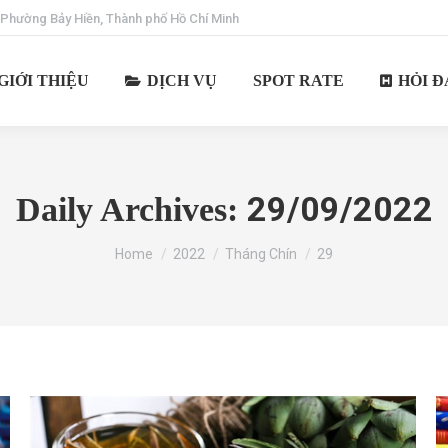
 Phường Bảy Hiền, Thành phố Hồ Chí Minh
GIỚI THIỆU
DỊCH VỤ
SPOT RATE
HỎI Đ
29/09/2022
Daily Archives:
You are here:
Home
2022
Tháng Chín
29