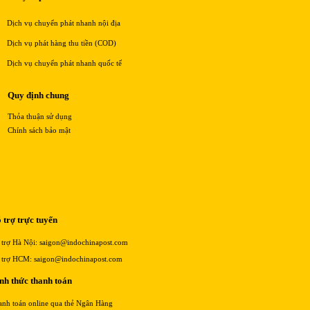
Dịch vụ chuyển phát nhanh nội địa
Dịch vụ phát hàng thu tiền (COD)
Dịch vụ chuyển phát nhanh quốc tế
Quy định chung
Thỏa thuận sử dụng
Chính sách bảo mật
 trợ trực tuyến
 trợ Hà Nội: saigon@indochinapost.com
 trợ HCM: saigon@indochinapost.com
nh thức thanh toán
anh toán online qua thẻ Ngân Hàng