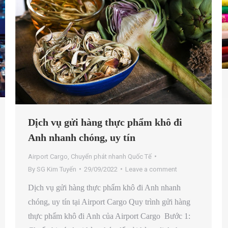
Dịch vụ gửi hàng thực phẩm khô đi
Anh nhanh chóng, uy tín
Airport Cargo
,
Chuyển phát nhanh Quốc Tế
By
SG Kim Tuyến
29/09/2022
Leave a comment
Dịch vụ gửi hàng thực phẩm khô đi Anh nhanh
chóng, uy tín tại Airport Cargo Quy trình gửi hàng
thực phẩm khô đi Anh của Airport Cargo Bước 1: