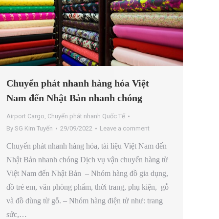
Chuyển phát nhanh hàng hóa Việt
Nam đến Nhật Bản nhanh chóng
Airport Cargo
,
Chuyển phát nhanh Quốc Tế
By
SG Kim Tuyến
29/09/2022
Leave a comment
Chuyển phát nhanh hàng hóa, tài liệu Việt Nam đến
Nhật Bản nhanh chóng Dịch vụ vận chuyển hàng từ
Việt Nam đến Nhật Bản – Nhóm hàng đồ gia dụng,
đồ trẻ em, văn phòng phẩm, thời trang, phụ kiện, gỗ
và đồ dùng từ gỗ. – Nhóm hàng điện tử như: trang
sức,…