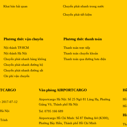
Khai báo hải quan
Chuyển phát nhanh trong nước
Chuyển phát tiết kiệm
Phương thức vận chuyển
Phương thức thanh toán
Nội thành TP.HCM
Thanh toán trực tiếp
Nội thành Hà Nội
Thanh toán chuyển khoản
Chuyển phát nhanh hàng không
Thanh toán qua đường bưu điện
Chuyển phát nhanh đường bộ
Chuyển phát nhanh đường sắt
Chi phí vận chuyển
RTCARGO
Văn phòng AIRPORTCARGO
Hỗ
Airportcargo Hà Nội: Số 25 Ngõ 81 Láng Hạ, Phường
Hỗ
y 2017-07-12
Giảng Võ, Thành phố Hà Nội
Hỗ
 Hà Nội
Tel: 0795 166 689
Hì
Airportcargo Hồ Chí Minh: Số 87 Đường A4 (K300),
 Trình
Phường Bảy Hiền, Thành phố Hồ Chí Minh
Th