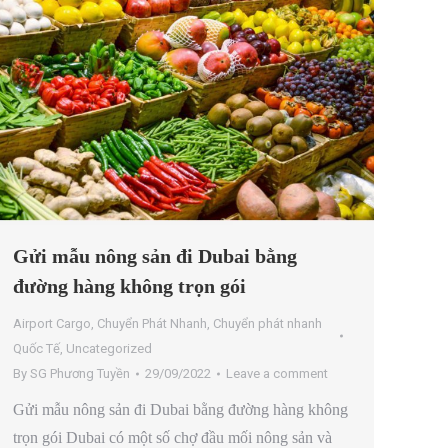
Gửi mẫu nông sản đi Dubai bằng
đường hàng không trọn gói
Airport Cargo
,
Chuyển Phát Nhanh
,
Chuyển phát nhanh
Quốc Tế
,
Uncategorized
By
SG Phương Tuyền
29/09/2022
Leave a comment
Gửi mẫu nông sản đi Dubai bằng đường hàng không
trọn gói Dubai có một số chợ đầu mối nông sản và