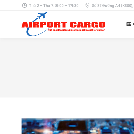
Thứ 2 – Thứ 7: 8h00 – 17h30
Số 87 Đường A4 (K300),