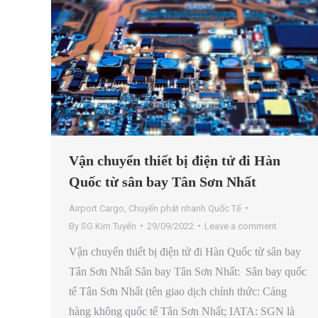
Vận chuyển thiết bị điện tử đi Hàn
Quốc từ sân bay Tân Sơn Nhất
Airport Cargo
,
Chuyển phát nhanh Quốc Tế
By
SG Kim Tuyến
29/09/2022
Leave a comment
Vận chuyển thiết bị điện tử đi Hàn Quốc từ sân bay
Tân Sơn Nhất Sân bay Tân Sơn Nhất: Sân bay quốc
tế Tân Sơn Nhất (tên giao dịch chính thức: Cảng
hàng không quốc tế Tân Sơn Nhất; IATA: SGN là