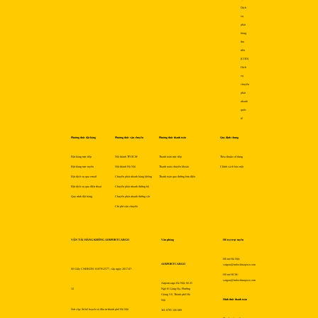
Dịch
vụ
phát
hàng
thu
tiền
(COD)
Dịch
vụ
chuyển
phát
nhanh
quốc
tế
Phương thức đặt hàng
Phương thức vận chuyển
Phương thức thanh toán
Quy định chung
Đặt hàng trực tiếp
Nội thành TP.HCM
Thanh toán trực tiếp
Thỏa thuận sử dụng
Đặt hàng trực tuyến
Nội thành Hà Nội
Thanh toán chuyển khoản
Chính sách bảo mật
Đặt dịch vụ qua email
Chuyển phát nhanh hàng không
Thanh toán qua đường bưu điện
Đặt dịch vụ qua điện thoại
Chuyển phát nhanh đường bộ
Quy trình đặt hàng
Chuyển phát nhanh đường sắt
Chi phí vận chuyển
VẬN TẢI HÀNG KHÔNG AIRPORTCARGO
Văn phòng
Hỗ trợ trực tuyến
Hỗ trợ Hà Nội:
AIRPORTCARGO
saigon@indochinapost.com
Số Giấy CNĐKDN: 0107912577, cấp ngày 2017-07-
Hỗ trợ HCM:
saigon@indochinapost.com
Airportcargo Hà Nội: Số 25
12
Ngõ 81 Láng Hạ, Phường
Giảng Võ, Thành phố Hà
Hình thức thanh toán
Nội
Nơi cấp: Sở kế hoạch và đầu tư thành phố Hà Nội
Tel: 0795 166 689