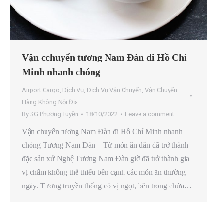
Vận cchuyển tương Nam Đàn đi Hồ Chí
Minh nhanh chóng
Airport Cargo
,
Dịch Vụ
,
Dịch Vụ Vận Chuyển
,
Vận Chuyển
Hàng Không Nội Địa
By
SG Phương Tuyền
18/10/2022
Leave a comment
Vận chuyển tương Nam Đàn đi Hồ Chí Minh nhanh
chóng Tương Nam Đàn – Từ món ăn dân dã trở thành
đặc sản xứ Nghệ Tương Nam Đàn giờ đã trở thành gia
vị chấm không thể thiếu bên cạnh các món ăn thường
ngày. Tương truyền thống có vị ngọt, bên trong chứa…