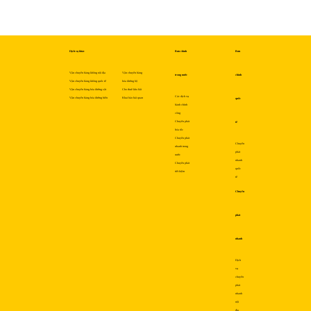
Dịch vụ khác
Bưu chính
Bưu
Vận chuyển hàng không nội địa
Vận chuyển hàng
trong nước
chính
Vận chuyển hàng không quốc tế
hóa đường bộ
Vận chuyển hàng hóa đường sắt
Cho thuê kho bãi
Các dịch vụ
Vận chuyển hàng hóa đường biển
Khai báo hải quan
quốc
hành chính
công
Chuyển phát
tế
hỏa tốc
Chuyển phát
Chuyển
nhanh trong
phát
nước
nhanh
Chuyển phát
quốc
tiết kiệm
tế
Chuyển
phát
nhanh
Dịch
vụ
chuyển
phát
nhanh
nội
địa