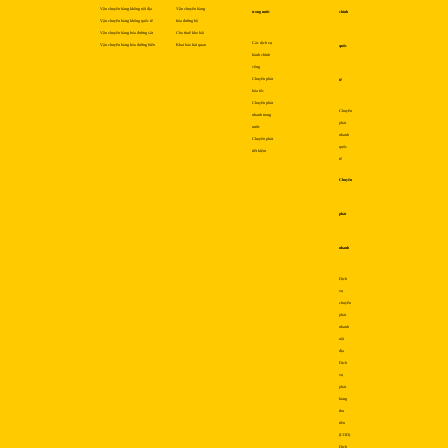
Vận chuyển hàng không nội địa
Vận chuyển hàng
trong nước
chính
Vận chuyển hàng không quốc tế
hóa đường bộ
Vận chuyển hàng hóa đường sắt
Cho thuê kho bãi
Các dịch vụ
Vận chuyển hàng hóa đường biển
Khai báo hải quan
quốc
hành chính
công
Chuyển phát
tế
hỏa tốc
Chuyển phát
Chuyển
nhanh trong
phát
nước
nhanh
Chuyển phát
quốc
tiết kiệm
tế
Chuyển
phát
nhanh
Dịch
vụ
chuyển
phát
nhanh
nội
địa
Dịch
vụ
phát
hàng
thu
tiền
(COD)
Dịch