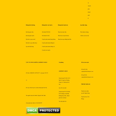
vụ
chuyển
phát
nhanh
quốc
tế
Phương thức đặt hàng
Phương thức vận chuyển
Phương thức thanh toán
Quy định chung
Đặt hàng trực tiếp
Nội thành TP.HCM
Thanh toán trực tiếp
Thỏa thuận sử dụng
Đặt hàng trực tuyến
Nội thành Hà Nội
Thanh toán chuyển khoản
Chính sách bảo mật
Đặt dịch vụ qua email
Chuyển phát nhanh hàng không
Thanh toán qua đường bưu điện
Đặt dịch vụ qua điện thoại
Chuyển phát nhanh đường bộ
Quy trình đặt hàng
Chuyển phát nhanh đường sắt
Chi phí vận chuyển
VẬN TẢI HÀNG KHÔNG AIRPORTCARGO
Văn phòng
Hỗ trợ trực tuyến
Hỗ trợ Hà Nội:
AIRPORTCARGO
saigon@indochinapost.com
Số Giấy CNĐKDN: 0107912577, cấp ngày 2017-07-
Hỗ trợ HCM:
saigon@indochinapost.com
Airportcargo Hà Nội: Số 25
12
Ngõ 81 Láng Hạ, Phường
Giảng Võ, Thành phố Hà
Hình thức thanh toán
Nội
Nơi cấp: Sở kế hoạch và đầu tư thành phố Hà Nội
Tel: 0795 166 689
Thanh toán online
Airportcargo Hồ Chí Minh:
qua thẻ Ngân Hàng
Số 87 Đường A4 (K300),
Tên người chịu trách nhiệm: Nguyễn Tiến Trình
Phường Bảy Hiền, Thành
Thanh toán tại Văn
phố Hồ Chí Minh
Phòng
Tel: 0934 689 559
Giấy phép bưu chính số 353/GP-BTTT