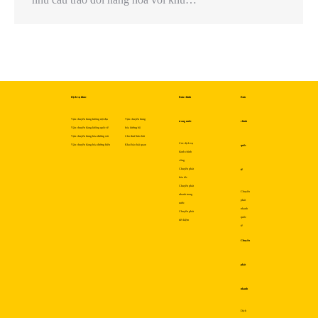
Dịch vụ khác
Bưu chính
Bưu
Vận chuyển hàng không nội địa
Vận chuyển hàng
trong nước
chính
Vận chuyển hàng không quốc tế
hóa đường bộ
Vận chuyển hàng hóa đường sắt
Cho thuê kho bãi
Các dịch vụ
Vận chuyển hàng hóa đường biển
Khai báo hải quan
quốc
hành chính
công
Chuyển phát
tế
hỏa tốc
Chuyển phát
Chuyển
nhanh trong
phát
nước
nhanh
Chuyển phát
quốc
tiết kiệm
tế
Chuyển
phát
nhanh
Dịch