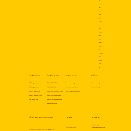
vụ
chuyển
phát
nhanh
nội
địa
Dịch
vụ
phát
hàng
thu
tiền
(COD)
Dịch
vụ
chuyển
phát
nhanh
quốc
tế
Phương thức đặt hàng
Phương thức vận chuyển
Phương thức thanh toán
Quy định chung
Đặt hàng trực tiếp
Nội thành TP.HCM
Thanh toán trực tiếp
Thỏa thuận sử dụng
Đặt hàng trực tuyến
Nội thành Hà Nội
Thanh toán chuyển khoản
Chính sách bảo mật
Đặt dịch vụ qua email
Chuyển phát nhanh hàng không
Thanh toán qua đường bưu điện
Đặt dịch vụ qua điện thoại
Chuyển phát nhanh đường bộ
Quy trình đặt hàng
Chuyển phát nhanh đường sắt
Chi phí vận chuyển
VẬN TẢI HÀNG KHÔNG AIRPORTCARGO
Văn phòng
Hỗ trợ trực tuyến
Hỗ trợ Hà Nội:
AIRPORTCARGO
saigon@indochinapost.com
Số Giấy CNĐKDN: 0107912577, cấp ngày 2017-07-