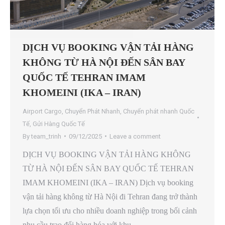
DỊCH VỤ BOOKING VẬN TẢI HÀNG
KHÔNG TỪ HÀ NỘI ĐẾN SÂN BAY
QUỐC TẾ TEHRAN IMAM
KHOMEINI (IKA – IRAN)
Airport Cargo
,
Chuyển Phát Nhanh
,
Chuyển phát nhanh Quốc
Tế
,
Gửi Hàng Quốc Tế
By
team_trinh
09/12/2025
Leave a comment
DỊCH VỤ BOOKING VẬN TẢI HÀNG KHÔNG
TỪ HÀ NỘI ĐẾN SÂN BAY QUỐC TẾ TEHRAN
IMAM KHOMEINI (IKA – IRAN) Dịch vụ booking
vận tải hàng không từ Hà Nội đi Tehran đang trở thành
lựa chọn tối ưu cho nhiều doanh nghiệp trong bối cảnh
nhu cầu trao đổi hàng hóa với khu…