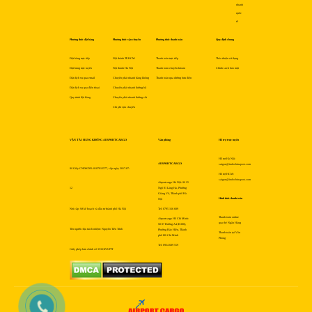
nhanh
quốc
tế
Phương thức đặt hàng
Phương thức vận chuyển
Phương thức thanh toán
Quy định chung
Đặt hàng trực tiếp
Nội thành TP.HCM
Thanh toán trực tiếp
Thỏa thuận sử dụng
Đặt hàng trực tuyến
Nội thành Hà Nội
Thanh toán chuyển khoản
Chính sách bảo mật
Đặt dịch vụ qua email
Chuyển phát nhanh hàng không
Thanh toán qua đường bưu điện
Đặt dịch vụ qua điện thoại
Chuyển phát nhanh đường bộ
Quy trình đặt hàng
Chuyển phát nhanh đường sắt
Chi phí vận chuyển
VẬN TẢI HÀNG KHÔNG AIRPORTCARGO
Văn phòng
Hỗ trợ trực tuyến
Hỗ trợ Hà Nội:
AIRPORTCARGO
saigon@indochinapost.com
Số Giấy CNĐKDN: 0107912577, cấp ngày 2017-07-
Hỗ trợ HCM:
saigon@indochinapost.com
Airportcargo Hà Nội: Số 25
12
Ngõ 81 Láng Hạ, Phường
Giảng Võ, Thành phố Hà
Hình thức thanh toán
Nội
Nơi cấp: Sở kế hoạch và đầu tư thành phố Hà Nội
Tel: 0795 166 689
Thanh toán online
Airportcargo Hồ Chí Minh:
qua thẻ Ngân Hàng
Số 87 Đường A4 (K300),
Tên người chịu trách nhiệm: Nguyễn Tiến Trình
Phường Bảy Hiền, Thành
Thanh toán tại Văn
phố Hồ Chí Minh
Phòng
Tel: 0934 689 559
Giấy phép bưu chính số 353/GP-BTTT