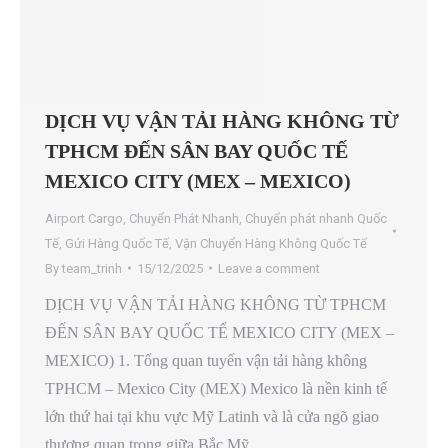
DỊCH VỤ VẬN TẢI HÀNG KHÔNG TỪ
TPHCM ĐẾN SÂN BAY QUỐC TẾ
MEXICO CITY (MEX – MEXICO)
Airport Cargo
,
Chuyển Phát Nhanh
,
Chuyển phát nhanh Quốc
Tế
,
Gửi Hàng Quốc Tế
,
Vận Chuyển Hàng Không Quốc Tế
By
team_trinh
15/12/2025
Leave a comment
DỊCH VỤ VẬN TẢI HÀNG KHÔNG TỪ TPHCM
ĐẾN SÂN BAY QUỐC TẾ MEXICO CITY (MEX –
MEXICO) 1. Tổng quan tuyến vận tải hàng không
TPHCM – Mexico City (MEX) Mexico là nền kinh tế
lớn thứ hai tại khu vực Mỹ Latinh và là cửa ngõ giao
thương quan trọng giữa Bắc Mỹ…