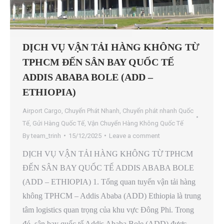
DỊCH VỤ VẬN TẢI HÀNG KHÔNG TỪ
TPHCM ĐẾN SÂN BAY QUỐC TẾ
ADDIS ABABA BOLE (ADD –
ETHIOPIA)
Airport Cargo
,
Chuyển Phát Nhanh
,
Chuyển phát nhanh Quốc
Tế
,
Gửi Hàng Quốc Tế
,
Vận Chuyển Hàng Không Quốc Tế
By
team_trinh
15/12/2025
Leave a comment
DỊCH VỤ VẬN TẢI HÀNG KHÔNG TỪ TPHCM
ĐẾN SÂN BAY QUỐC TẾ ADDIS ABABA BOLE
(ADD – ETHIOPIA) 1. Tổng quan tuyến vận tải hàng
không TPHCM – Addis Ababa (ADD) Ethiopia là trung
tâm logistics quan trọng của khu vực Đông Phi. Trong
đó, sân bay quốc tế Addis Ababa Bole (ADD) được…