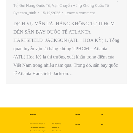
Tế
,
Gửi Hàng Quốc Tế
,
Vận Chuyển Hàng Không Quốc Tế
By
team_trinh
15/12/2025
Leave a comment
DỊCH VỤ VẬN TẢI HÀNG KHÔNG TỪ TPHCM
ĐẾN SÂN BAY QUỐC TẾ ATLANTA
HARTSFIELD–JACKSON (ATL – HOA KỲ) 1. Tổng
quan tuyến vận tải hàng không TPHCM – Atlanta
(ATL) Hoa Kỳ là thị trường xuất khẩu trọng điểm của
Việt Nam trong nhiều năm qua. Trong đó, sân bay quốc
tế Atlanta Hartsfield–Jackson…
Dịch vụ khác
Bưu chính
Bưu
Vận chuyển hàng không nội địa
Vận chuyển hàng
trong nước
chính
Vận chuyển hàng không quốc tế
hóa đường bộ
Vận chuyển hàng hóa đường sắt
Cho thuê kho bãi