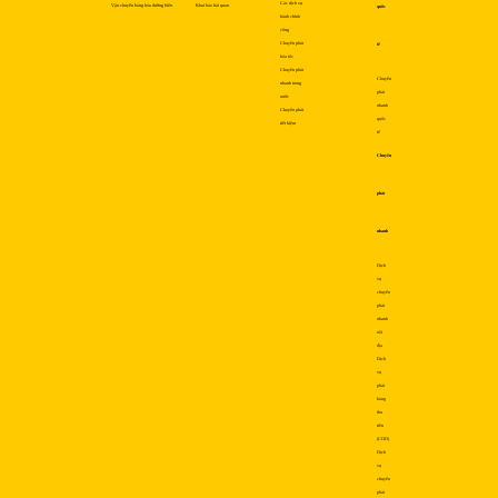
Các dịch vụ
Vận chuyển hàng hóa đường biển
Khai báo hải quan
quốc
hành chính
công
Chuyển phát
tế
hỏa tốc
Chuyển phát
Chuyển
nhanh trong
phát
nước
nhanh
Chuyển phát
quốc
tiết kiệm
tế
Chuyển
phát
nhanh
Dịch
vụ
chuyển
phát
nhanh
nội
địa
Dịch
vụ
phát
hàng
thu
tiền
(COD)
Dịch
vụ
chuyển
phát