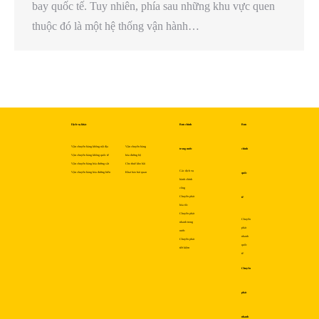
bay quốc tế. Tuy nhiên, phía sau những khu vực quen
thuộc đó là một hệ thống vận hành…
Dịch vụ khác
Bưu chính
Bưu
Vận chuyển hàng không nội địa
Vận chuyển hàng
trong nước
chính
Vận chuyển hàng không quốc tế
hóa đường bộ
Vận chuyển hàng hóa đường sắt
Cho thuê kho bãi
Các dịch vụ
Vận chuyển hàng hóa đường biển
Khai báo hải quan
quốc
hành chính
công
Chuyển phát
tế
hỏa tốc
Chuyển phát
Chuyển
nhanh trong
phát
nước
nhanh
Chuyển phát
quốc
tiết kiệm
tế
Chuyển
phát
nhanh