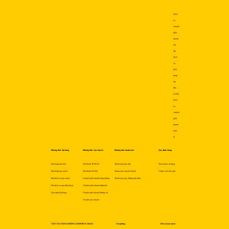
Dịch
vụ
chuyển
phát
nhanh
nội
địa
Dịch
vụ
phát
hàng
thu
tiền
(COD)
Dịch
vụ
chuyển
phát
nhanh
quốc
tế
Phương thức đặt hàng
Phương thức vận chuyển
Phương thức thanh toán
Quy định chung
Đặt hàng trực tiếp
Nội thành TP.HCM
Thanh toán trực tiếp
Thỏa thuận sử dụng
Đặt hàng trực tuyến
Nội thành Hà Nội
Thanh toán chuyển khoản
Chính sách bảo mật
Đặt dịch vụ qua email
Chuyển phát nhanh hàng không
Thanh toán qua đường bưu điện
Đặt dịch vụ qua điện thoại
Chuyển phát nhanh đường bộ
Quy trình đặt hàng
Chuyển phát nhanh đường sắt
Chi phí vận chuyển
VẬN TẢI HÀNG KHÔNG AIRPORTCARGO
Văn phòng
Hỗ trợ trực tuyến