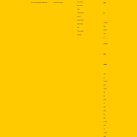
Các dịch vụ
Vận chuyển hàng hóa đường biển
Khai báo hải quan
quốc
hành chính
công
Chuyển phát
tế
hỏa tốc
Chuyển phát
Chuyển
nhanh trong
phát
nước
nhanh
Chuyển phát
quốc
tiết kiệm
tế
Chuyển
phát
nhanh
Dịch
vụ
chuyển
phát
nhanh
nội
địa
Dịch
vụ
phát
hàng
thu
tiền
(COD)
Dịch
vụ
chuyển
phát