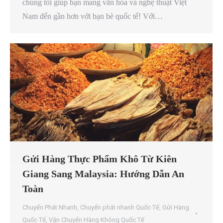
chúng tôi giúp bạn mang văn hóa và nghệ thuật Việt
Nam đến gần hơn với bạn bè quốc tế! Với…
Gửi Hàng Thực Phẩm Khô Từ Kiên
Giang Sang Malaysia: Hướng Dẫn An
Toàn
Chuyển Phát Nhanh
,
Chuyển phát nhanh Quốc Tế
,
Gửi Hàng
Quốc Tế
,
Vận Chuyển Hàng Không Quốc Tế