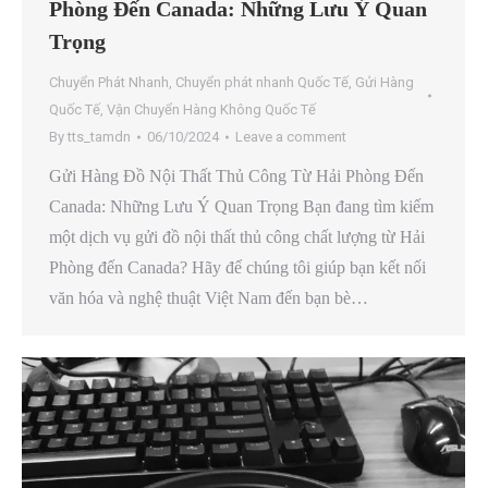
Phòng Đến Canada: Những Lưu Ý Quan
Trọng
Chuyển Phát Nhanh
,
Chuyển phát nhanh Quốc Tế
,
Gửi Hàng
Quốc Tế
,
Vận Chuyển Hàng Không Quốc Tế
By
tts_tamdn
06/10/2024
Leave a comment
Gửi Hàng Đồ Nội Thất Thủ Công Từ Hải Phòng Đến
Canada: Những Lưu Ý Quan Trọng Bạn đang tìm kiếm
một dịch vụ gửi đồ nội thất thủ công chất lượng từ Hải
Phòng đến Canada? Hãy để chúng tôi giúp bạn kết nối
văn hóa và nghệ thuật Việt Nam đến bạn bè…