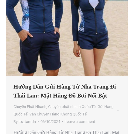
Hướng Dẫn Gửi Hàng Từ Nha Trang Đi
Thái Lan: Mặt Hàng Đồ Bơi Nổi Bật
Chuyển Phát Nhanh
,
Chuyển phát nhanh Quốc Tế
,
Gửi Hàng
Quốc Tế
,
Vận Chuyển Hàng Không Quốc Tế
By
tts_tamdn
06/10/2024
Leave a comment
Hướng Dẫn Gửi Hàng Từ Nha Trang Đi Thái Lan: Mặt