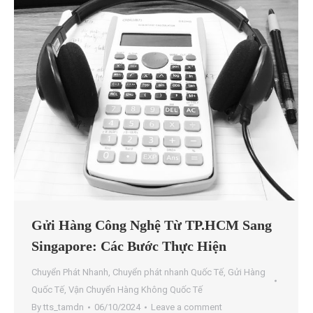
Gửi Hàng Công Nghệ Từ TP.HCM Sang
Singapore: Các Bước Thực Hiện
Chuyển Phát Nhanh
,
Chuyển phát nhanh Quốc Tế
,
Gửi Hàng
Quốc Tế
,
Vận Chuyển Hàng Không Quốc Tế
By
tts_tamdn
06/10/2024
Leave a comment