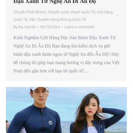
Đậu Xanh Từ Nghệ An Đi Ấn Độ
Chuyển Phát Nhanh
,
Chuyển phát nhanh Quốc Tế
,
Gửi Hàng
Quốc Tế
,
Vận Chuyển Hàng Không Quốc Tế
By
tts_tamdn
06/10/2024
Leave a comment
Kinh Nghiệm Gửi Hàng Đặc Sản Bánh Đậu Xanh Từ
Nghệ An Đi Ấn Độ Bạn đang tìm kiếm dịch vụ gửi
bánh đậu xanh thơm ngon từ Nghệ An đến Ấn Độ? Hãy
để chúng tôi giúp bạn mang hương vị đặc trưng của Việt
Nam đến gần hơn với bạn bè quốc tế!…