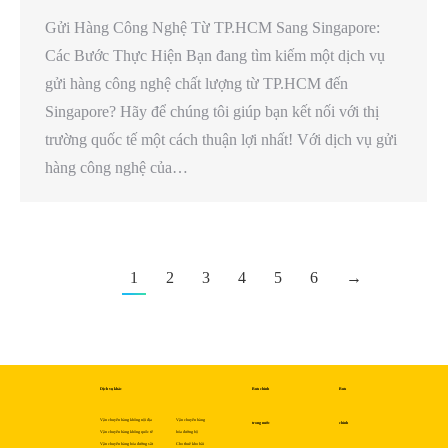
Gửi Hàng Công Nghệ Từ TP.HCM Sang Singapore:
Các Bước Thực Hiện Bạn đang tìm kiếm một dịch vụ
gửi hàng công nghệ chất lượng từ TP.HCM đến
Singapore? Hãy để chúng tôi giúp bạn kết nối với thị
trường quốc tế một cách thuận lợi nhất! Với dịch vụ gửi
hàng công nghệ của…
1
2
3
4
5
6
→
Dịch vụ khác
Bưu chính
Bưu
Vận chuyển hàng không nội địa
Vận chuyển hàng
trong nước
chính
Vận chuyển hàng không quốc tế
hóa đường bộ
Vận chuyển hàng hóa đường sắt
Cho thuê kho bãi