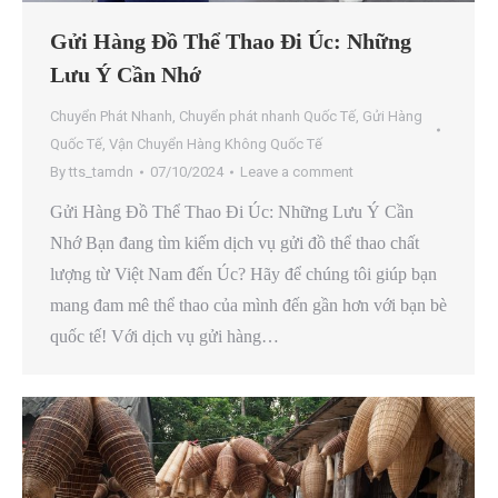
Gửi Hàng Đồ Thể Thao Đi Úc: Những
Lưu Ý Cần Nhớ
Chuyển Phát Nhanh
,
Chuyển phát nhanh Quốc Tế
,
Gửi Hàng
Quốc Tế
,
Vận Chuyển Hàng Không Quốc Tế
By
tts_tamdn
07/10/2024
Leave a comment
Gửi Hàng Đồ Thể Thao Đi Úc: Những Lưu Ý Cần
Nhớ Bạn đang tìm kiếm dịch vụ gửi đồ thể thao chất
lượng từ Việt Nam đến Úc? Hãy để chúng tôi giúp bạn
mang đam mê thể thao của mình đến gần hơn với bạn bè
quốc tế! Với dịch vụ gửi hàng…