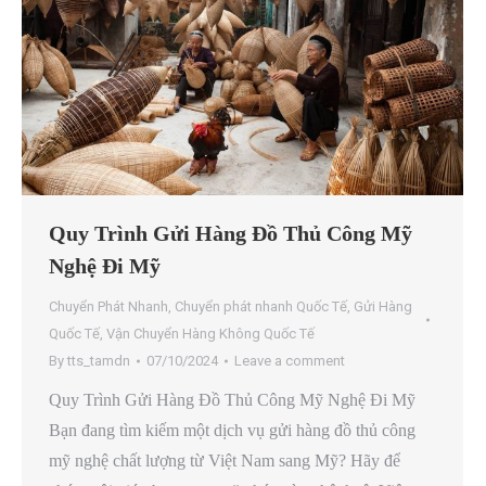
Quy Trình Gửi Hàng Đồ Thủ Công Mỹ
Nghệ Đi Mỹ
Chuyển Phát Nhanh
,
Chuyển phát nhanh Quốc Tế
,
Gửi Hàng
Quốc Tế
,
Vận Chuyển Hàng Không Quốc Tế
By
tts_tamdn
07/10/2024
Leave a comment
Quy Trình Gửi Hàng Đồ Thủ Công Mỹ Nghệ Đi Mỹ
Bạn đang tìm kiếm một dịch vụ gửi hàng đồ thủ công
mỹ nghệ chất lượng từ Việt Nam sang Mỹ? Hãy để