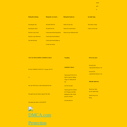
nhanh
quốc
tế
Phương thức đặt hàng
Phương thức vận chuyển
Phương thức thanh toán
Quy định chung
Đặt hàng trực tiếp
Nội thành TP.HCM
Thanh toán trực tiếp
Thỏa thuận sử dụng
Đặt hàng trực tuyến
Nội thành Hà Nội
Thanh toán chuyển khoản
Chính sách bảo mật
Đặt dịch vụ qua email
Chuyển phát nhanh hàng không
Thanh toán qua đường bưu điện
Đặt dịch vụ qua điện thoại
Chuyển phát nhanh đường bộ
Quy trình đặt hàng
Chuyển phát nhanh đường sắt
Chi phí vận chuyển
VẬN TẢI HÀNG KHÔNG AIRPORTCARGO
Văn phòng
Hỗ trợ trực tuyến
Hỗ trợ Hà Nội:
AIRPORTCARGO
saigon@indochinapost.com
Số Giấy CNĐKDN: 0107912577, cấp ngày 2017-07-
Hỗ trợ HCM:
saigon@indochinapost.com
Airportcargo Hà Nội: Số 25
12
Ngõ 81 Láng Hạ, Phường
Giảng Võ, Thành phố Hà
Hình thức thanh toán
Nội
Nơi cấp: Sở kế hoạch và đầu tư thành phố Hà Nội
Tel: 0795 166 689
Thanh toán online
Airportcargo Hồ Chí Minh:
qua thẻ Ngân Hàng
Số 87 Đường A4 (K300),
Tên người chịu trách nhiệm: Nguyễn Tiến Trình
Phường Bảy Hiền, Thành
Thanh toán tại Văn
phố Hồ Chí Minh
Phòng
Tel: 0934 689 559
Giấy phép bưu chính số 353/GP-BTTT