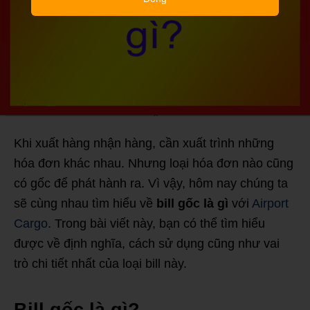
Khi xuất hàng nhận hàng, cần xuất trình những
hóa đơn khác nhau. Nhưng loại hóa đơn nào cũng
có gốc để phát hành ra. Vì vậy, hôm nay chúng ta
sẽ cùng nhau tìm hiểu về
bill gốc là gì
với
Airport
Cargo
. Trong bài viết này, bạn có thể tìm hiểu
được về định nghĩa, cách sử dụng cũng như vai
trò chi tiết nhất của loại bill này.