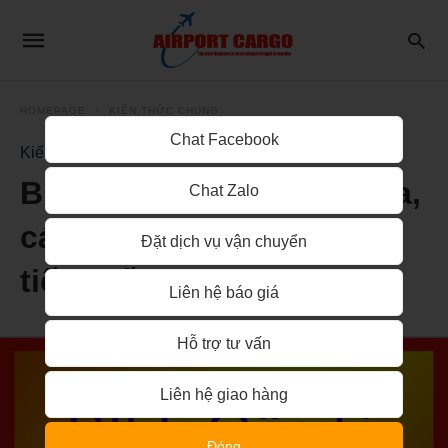
HOMEPAGE
KIẾN THỨC CHUNG
Chat Facebook
Kiến thức chung
Bill gốc là gì – định nghĩa,
Chat Zalo
cách sử dụng, vai trò chi
Đặt dịch vụ vận chuyển
tiết nhất
Liên hệ báo giá
Hỗ trợ tư vấn
Liên hệ giao hàng
Đóng