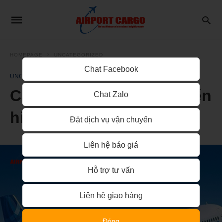
HOMEPAGE
UNCATEGORIZED
Chat Facebook
UNCATEGORIZED
Các loại máy bay phổ biến
Chat Zalo
hiện tại – Airbus A321
Đặt dịch vụ vận chuyển
Liên hệ báo giá
Hỗ trợ tư vấn
Liên hệ giao hàng
Đóng