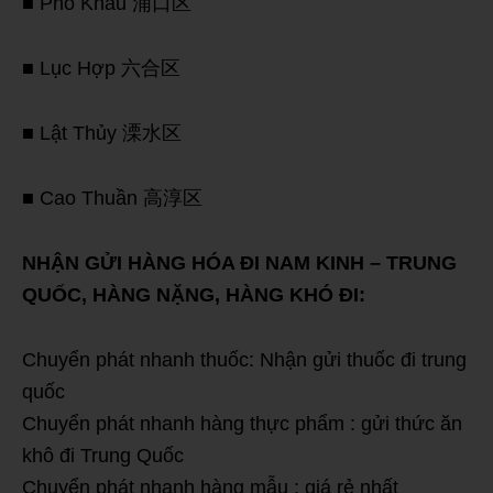
■ Phổ Khẩu 浦口区
■ Lục Hợp 六合区
■ Lật Thủy 溧水区
■ Cao Thuần 高淳区
NHẬN GỬI HÀNG HÓA ĐI NAM KINH – TRUNG
QUỐC, HÀNG NẶNG, HÀNG KHÓ ĐI:
Chuyển phát nhanh thuốc: Nhận gửi thuốc đi trung
quốc
Chuyển phát nhanh hàng thực phẩm : gửi thức ăn
khô đi Trung Quốc
Chuyển phát nhanh hàng mẫu : giá rẻ nhất