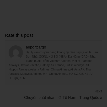
Rate this post
airportcargo
Đại lý vận chuyển hàng không tại Sân Bay Quốc tế: Tân
Sơn Nhất (SGN), Nội Bài (NBA), Đà Nẵng (DAD), Nha
Trang (CXR) gồm Vietnam Airlines, Vietjet, Bamboo
Ariways, Jetstar Paciffic, Cathay, Air France, British Airways. All
Nippon Airways, Asiana Airlines, China Airlines, Air Asia AK, Thai
Airways, Malaysia Airlines MH, China Airlines, SQ, CZ, OZ, KE, AA,
LH, QR, KLM
NEXT
Chuyển phát nhanh đi Tế Nam - Trung Quốc »