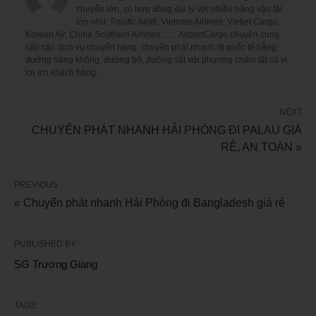
chuyển lớn, có hợp đồng đại lý với nhiều hãng vận tải
lớn như: Pacific Airlift, Vietnam Airlines, Vietjet Cargo,
Korean Air, China Southern Airlines…… AirportCargo chuyên cung
cấp các dịch vụ chuyển hàng, chuyển phát nhanh đi quốc tế bằng
đường hàng không, đường bộ, đường sắt với phương châm tất cả vì
lợi ích khách hàng.
NEXT
CHUYỂN PHÁT NHANH HẢI PHÒNG ĐI PALAU GIÁ
RẺ, AN TOÀN »
PREVIOUS
« Chuyển phát nhanh Hải Phòng đi Bangladesh giá rẻ
PUBLISHED BY
SG Trường Giang
TAGS: