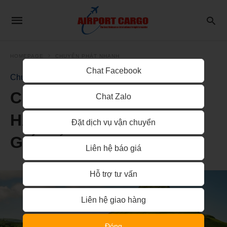
HOMEPAGE
CHUYỂN PHÁT NHANH
Chat Facebook
Chuyển Phát Nhanh
CHUYỂN PHÁT NHANH
Chat Zalo
HẢI PHÒNG ĐI ICELAND
Đặt dịch vụ vận chuyển
GIÁ RẺ
Liên hệ báo giá
Hỗ trợ tư vấn
Liên hệ giao hàng
Đóng