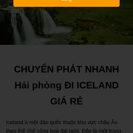
CHUYỂN PHÁT NHANH
Hải phòng ĐI ICELAND
GIÁ RẺ
Iceland à một đảo quốc thuộc khu vực châu Âu
theo thể chế cộng hoà đại nghị. Đây là một trong