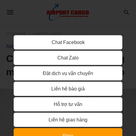
HOMEPAGE
AIRPORT CARGO
Chat Facebook
Airport Cargo
Chuyển phát nhanh hàng
Chat Zalo
mỹ phẩm Việt Nam đi Lào
Đặt dịch vụ vận chuyển
Liên hệ báo giá
Hỗ trợ tư vấn
Liên hệ giao hàng
Đóng