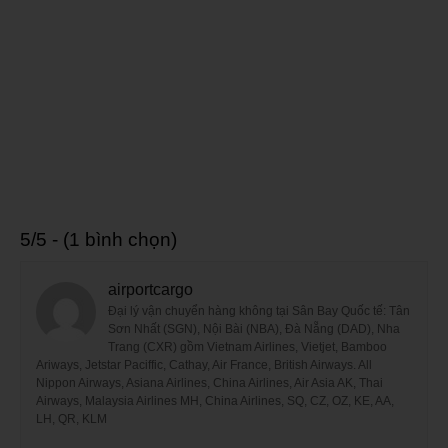
5/5 - (1 bình chọn)
airportcargo
Đại lý vận chuyển hàng không tại Sân Bay Quốc tế: Tân
Sơn Nhất (SGN), Nội Bài (NBA), Đà Nẵng (DAD), Nha
Trang (CXR) gồm Vietnam Airlines, Vietjet, Bamboo
Ariways, Jetstar Paciffic, Cathay, Air France, British Airways. All
Nippon Airways, Asiana Airlines, China Airlines, Air Asia AK, Thai
Airways, Malaysia Airlines MH, China Airlines, SQ, CZ, OZ, KE, AA,
LH, QR, KLM