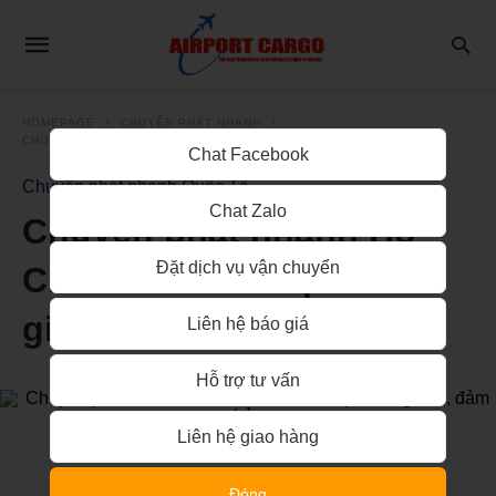
HOMEPAGE
CHUYỂN PHÁT NHANH
CHUYỂN PHÁT NHANH QUỐC TẾ
Chat Facebook
Chuyển phát nhanh Quốc Tế
Chat Zalo
Chuyển phát nhanh Hồ
Đặt dịch vụ vận chuyển
Chí Minh đi Campuchia
giá rẻ, đảm bảo
Liên hệ báo giá
Hỗ trợ tư vấn
Liên hệ giao hàng
Đóng