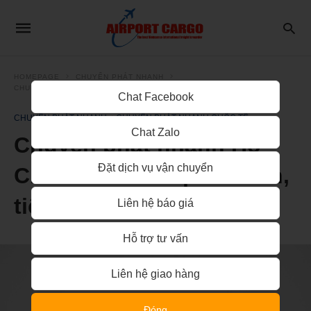
HOMEPAGE
CHUYỂN PHÁT NHANH
CHUYỂN PHÁT NHANH QUỐC TẾ
Chat Facebook
CHUYỂN PHÁT NHANH
CHUYỂN PHÁT NHANH QUỐC TẾ
Chat Zalo
Chuyển phát nhanh Hồ
Đặt dịch vụ vận chuyển
Chí Minh đi Pháp an toàn,
tiết kiệm
Liên hệ báo giá
Hỗ trợ tư vấn
Liên hệ giao hàng
Đóng