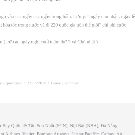
rgo vào các ngày các ngày trong tuần. Lưu ý: “ ngày chủ nhật , ngày lễ
hỏa tốc trong nước và đi 220 quốc gia trên thế giới” chi phí cước
( trừ các ngày nghỉ cuối tuần: thứ 7 và Chủ nhật ).
y
airportcargo
23/06/2018
Leave a comment
ân Bay Quốc tế: Tân Sơn Nhất (SGN), Nội Bài (NBA), Đà Nẵng
irlines, Vietjet, Bamboo Ariways, Jetstar Paciffic, Cathay, Air