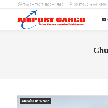
Thứ 2 – Thứ 7: 8h00 – 17h30
Số 87 Đường A4 (K300),
Chu
Chuyển Phát Nhanh