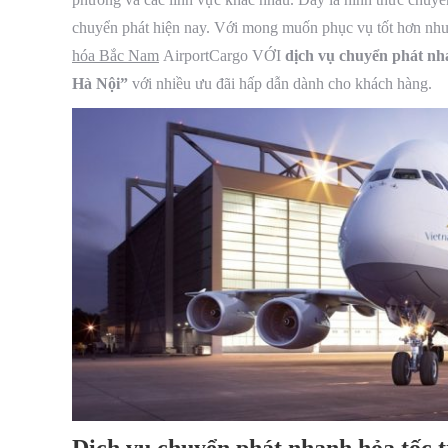
chuyển phát hiện nay. Với mong muốn phục vụ tốt hơn nh
hóa Bắc Nam
AirportCargo VỚI
dịch vụ chuyển phát nh
Hà Nội”
với nhiều ưu đãi hấp dẫn dành cho khách hàng.
Dịch vụ chuyển phát nhanh hỏa tốc t