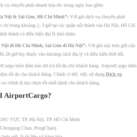
ịch vụ chuyển phát nhanh hỏa tốc trong ngày bao gồm:
Hà Nội & Sài Gòn, Hồ Chí Minh”:
Với gói dịch vụ chuyển phát
 chỉ trong khoảng 2, 3 giờ tại các quận nội thành của Hà Nội, Hồ Chí
tỉnh thành có điều kiện địa lý khó khăn.
 Nội đi Hồ Chí Minh, Sài Gòn đi Hà Nội”:
Với gói này bưu gửi của
 26 giờ tùy thuộc vào khoảng cách địa lý và điều kiện thời tiết.
rtCargo luôn đảm bảo lợi ích tối đa cho khách hàng. AirportCargo đảm
 kiệm tối đa cho khách hàng. Chính vì thế, việc sử dụng
Dịch vụ
vn chính là lựa chọn tốt nhất dành cho khách hàng.
AirportCargo?
C KHU VỰC TP. Hà Nội, TP. Hồ Chí Minh
d, Chengung Chau, PengChau).
 bưu gửi là tài liệu và hàng hóa.