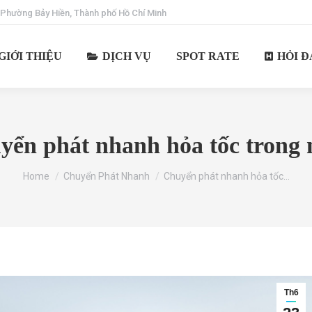
 Phường Bảy Hiền, Thành phố Hồ Chí Minh
GIỚI THIỆU
DỊCH VỤ
SPOT RATE
HỎI Đ
yển phát nhanh hỏa tốc trong 
You are here:
Home
Chuyển Phát Nhanh
Chuyển phát nhanh hỏa tốc…
Th6