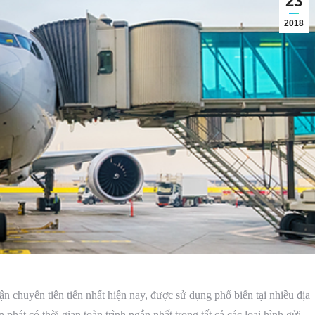
23
2018
vận chuyển
tiên tiến nhất hiện nay, được sử dụng phổ biến tại nhiều địa
hát có thời gian toàn trình ngắn nhất trong tất cả các loại hình gửi