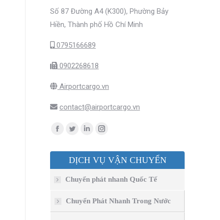
Số 87 Đường A4 (K300), Phường Bảy
Hiền, Thành phố Hồ Chí Minh
0795166689
0902268618
Airportcargo.vn
contact@airportcargo.vn
Find us on:
Facebook
Twitter
Linkedin
Instagram
page
page
page
page
DỊCH VỤ VẬN CHUYỂN
opens
opens
opens
opens
in
in
in
in
Chuyển phát nhanh Quốc Tế
new
new
new
new
window
window
window
window
Chuyển Phát Nhanh Trong Nước