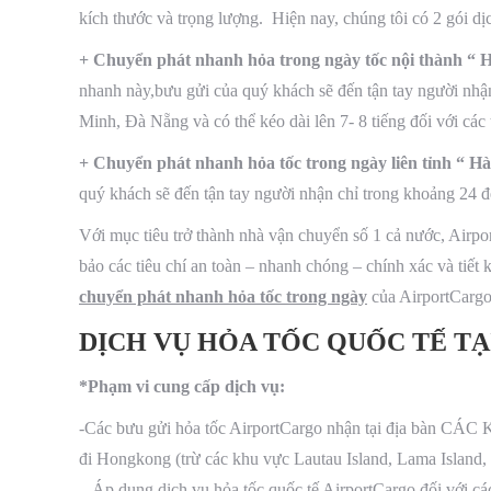
kích thước và trọng lượng. Hiện nay, chúng tôi có 2 gói d
+ Chuyển phát nhanh hỏa trong ngày tốc nội thành “ 
nhanh này,bưu gửi của quý khách sẽ đến tận tay người nhận
Minh, Đà Nẵng và có thể kéo dài lên 7- 8 tiếng đối với các 
+ Chuyển phát nhanh hỏa tốc trong ngày liên tỉnh “ Hà
quý khách sẽ đến tận tay người nhận chỉ trong khoảng 24 đến
Với mục tiêu trở thành nhà vận chuyển số 1 cả nước, Airpo
bảo các tiêu chí an toàn – nhanh chóng – chính xác và tiết
chuyển phát nhanh hỏa tốc trong ngày
của AirportCargo.
DỊCH VỤ HỎA TỐC QUỐC TẾ TẠI 
*Phạm vi cung cấp dịch vụ:
-Các bưu gửi hỏa tốc AirportCargo nhận tại địa bàn CÁ
đi Hongkong (trừ các khu vực Lautau Island, Lama Islan
– Áp dụng dịch vụ hỏa tốc quốc tế AirportCargo đối với các