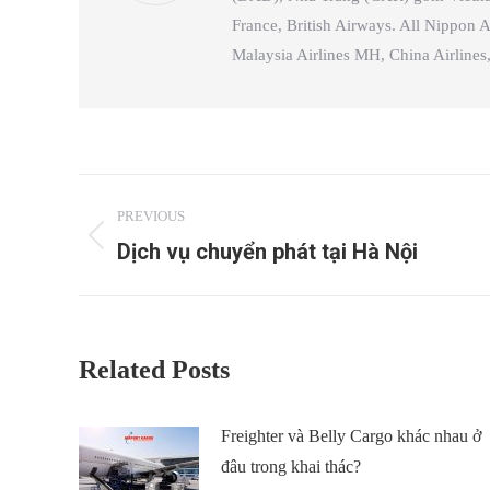
France, British Airways. All Nippon A
Malaysia Airlines MH, China Airlin
Post
PREVIOUS
navigation
Dịch vụ chuyển phát tại Hà Nội
Previous
post:
Related Posts
Freighter và Belly Cargo khác nhau ở
đâu trong khai thác?