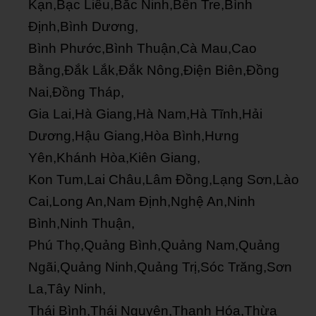
Kạn,Bạc Liêu,Bắc Ninh,Bến Tre,Bình
Định,Bình Dương,
Bình Phước,Bình Thuận,Cà Mau,Cao
Bằng,Đắk Lắk,Đắk Nông,Điện Biên,Đồng
Nai,Đồng Tháp,
Gia Lai,Hà Giang,Hà Nam,Hà Tĩnh,Hải
Dương,Hậu Giang,Hòa Bình,Hưng
Yên,Khánh Hòa,Kiên Giang,
Kon Tum,Lai Châu,Lâm Đồng,Lạng Sơn,Lào
Cai,Long An,Nam Định,Nghệ An,Ninh
Bình,Ninh Thuận,
Phú Thọ,Quảng Bình,Quảng Nam,Quảng
Ngãi,Quảng Ninh,Quảng Trị,Sóc Trăng,Sơn
La,Tây Ninh,
Thái Bình,Thái Nguyên,Thanh Hóa,Thừa