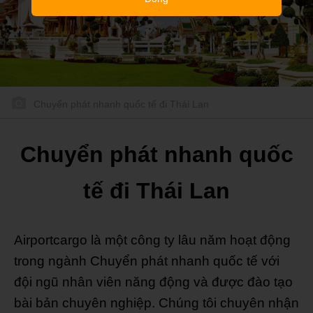
Chuyển phát nhanh quốc tế đi Thái Lan
Chuyển phát nhanh quốc
tế đi Thái Lan
Airportcargo
là một công ty lâu năm hoạt động
trong ngành Chuyển phát nhanh quốc tế với
đội ngũ nhân viên năng động và được đào tạo
bài bản chuyên nghiệp. Chúng tôi chuyên nhận