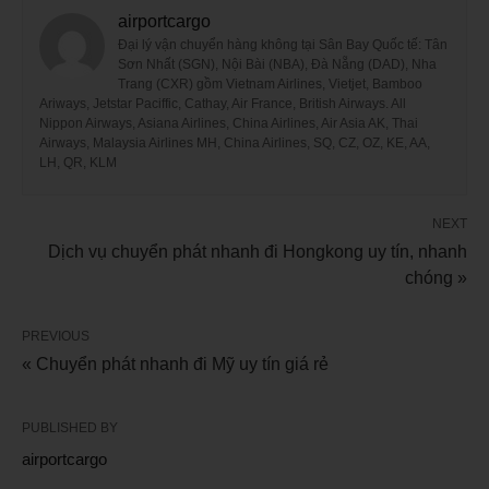
airportcargo
Đại lý vận chuyển hàng không tại Sân Bay Quốc tế: Tân
Sơn Nhất (SGN), Nội Bài (NBA), Đà Nẵng (DAD), Nha
Trang (CXR) gồm Vietnam Airlines, Vietjet, Bamboo
Ariways, Jetstar Paciffic, Cathay, Air France, British Airways. All
Nippon Airways, Asiana Airlines, China Airlines, Air Asia AK, Thai
Airways, Malaysia Airlines MH, China Airlines, SQ, CZ, OZ, KE, AA,
LH, QR, KLM
NEXT
Dịch vụ chuyển phát nhanh đi Hongkong uy tín, nhanh
chóng »
PREVIOUS
« Chuyển phát nhanh đi Mỹ uy tín giá rẻ
PUBLISHED BY
airportcargo