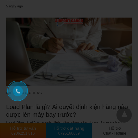
5 ngày ago
KIẾN THỨC CHUNG
Load Plan là gì? Ai quyết định kiện hàng nào
được lên máy bay trước?
Load Plan là gì? Ai quyết định kiện hàng nào được lên máy bay
Hỗ trợ tư vấn
Hỗ trợ đặt hàng
Hỗ trợ
trước?…
0906.251.816
0795166689
Chat - Hotline
2 tuần ago