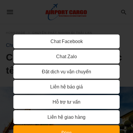
HOMEPAGE
CHUYỂN PHÁT NHANH ĐI THÁI LAN
Chat Facebook
Chuyển phát nhanh đi Thái Lan
Chuyển phát nhanh quốc
Chat Zalo
tế đi Thái Lan
Đặt dịch vụ vận chuyển
Liên hệ báo giá
Hỗ trợ tư vấn
Liên hệ giao hàng
Đóng